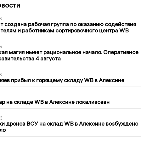
овости
6
т создана рабочая группа по оказанию содействия
телям и работникам сортировочного центра WB
5
кая магия имеет рациональное начало. Оперативное
авительства 4 августа
6
яев прибыл к горящему складу WB в Алексине
5
р на складе WB в Алексине локализован
3
ки дронов ВСУ на склад WB в Алексине возбуждено
ло
2