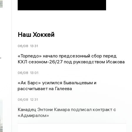
Наш Хоккей
06/08
13:31
«Торпедо» начало предсезонный сбор перед
,
КХЛ сезоном-26/27 под руководством Исакова
06/08
13:01
«Ак Барс» усилился Бывальцевым и
рассчитывает на Галеева
06/08
12:31
Канадец Энтони Камара подписал контракт с
«Адмиралом»