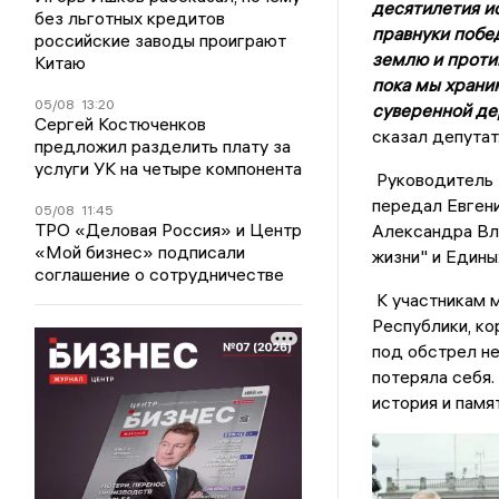
десятилетия и
без льготных кредитов
правнуки побе
российские заводы проиграют
землю и проти
Китаю
пока мы храним
05/08
13:20
суверенной дер
Сергей Костюченков
сказал депутат
предложил разделить плату за
услуги УК на четыре компонента
Руководитель 
передал Евген
05/08
11:45
ТРО «Деловая Россия» и Центр
Александра Вл
«Мой бизнес» подписали
жизни" и Едины
соглашение о сотрудничестве
К участникам 
Республики, ко
под обстрел не
потеряла себя.
история и памя