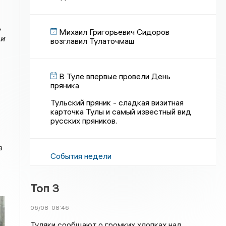
,
Михаил Григорьевич Сидоров
 и
возглавил Тулаточмаш
В Туле впервые провели День
пряника
Тульский пряник - сладкая визитная
карточка Тулы и самый известный вид
русских пряников.
в
События недели
Топ 3
06/08
08:46
Туляки сообщают о громких хлопках над