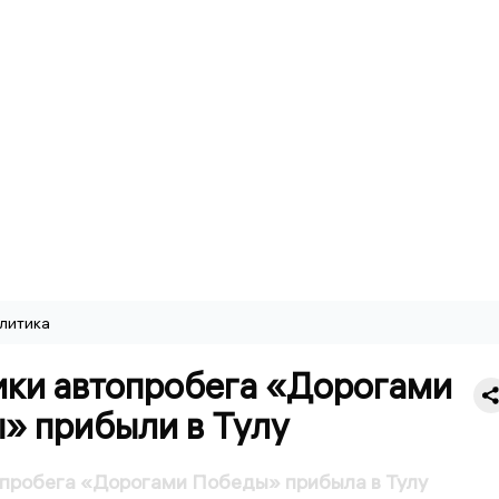
литика
ики автопробега «Дорогами
» прибыли в Тулу
опробега «Дорогами Победы» прибыла в Тулу