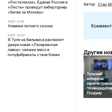
«Ростелеком», Единая Россия и
Автор:
Стас М
«Леста» проведут кибертурнир
«Битва за Москву»
31/07
11:45
Коммент
Новинки летнего сезона
31/07
10:07
В Туле на Вильямса распахнет
двери новая «Лазаревская
лавка»: свежее мясо и
Другие но
полуфабрикаты стали ближе
Тульский
избирком
зарегистриро
16 кандидатов
Госдуму