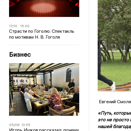
17/10
15:00
Страсти по Гоголю. Спектакль
по мотивам Н. В. Гоголя
Бизнес
Евгений Смоля
«Путь, которы
это не просто 
05/08
13:55
нашей благодар
Игорь Ишков рассказал, почему