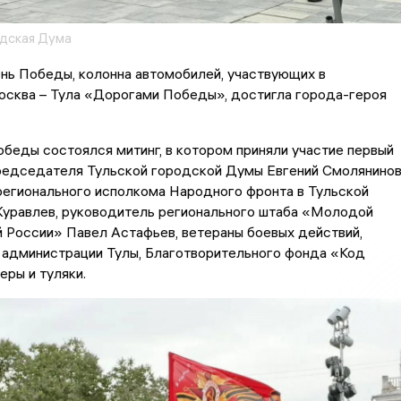
одская Дума
ень Победы, колонна автомобилей, участвующих в
осква – Тула «Дорогами Победы», достигла города-героя
еды состоялся митинг, в котором приняли участие первый
редседателя Тульской городской Думы Евгений Смолянинов
регионального исполкома Народного фронта в Тульской
Журавлев, руководитель регионального штаба «Молодой
 России» Павел Астафьев, ветераны боевых действий,
 администрации Тулы, Благотворительного фонда «Код
еры и туляки.