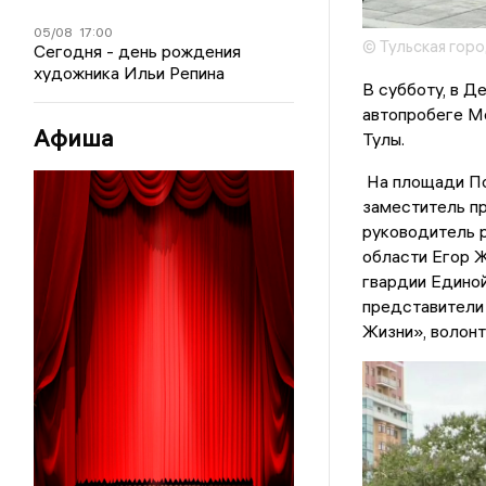
05/08
17:00
© Тульская гор
Сегодня - день рождения
художника Ильи Репина
В субботу, в Д
автопробеге М
Афиша
Тулы.
На площади Поб
заместитель п
руководитель 
области Егор 
гвардии Единой
представители
Жизни», волонт