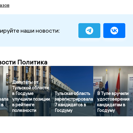
азов
ируйте наши новости:
вости Политика
Депутаты от
Тульской области
в Госдуме
Тульская область
В Туле вручили
вала
улучшили позиции
зарегистрировала
удостоверения
 в
в рейтинге
7 кандидатов в
кандидатам в
полезности
Госдуму
Госдуму