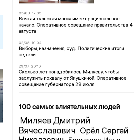
05/08
17:05
Всякая тульская магия имеет рациональное
начало. Оперативное совещание правительства 4
августа
02/08
19:04
Выборы, назначения, суд. Политические итоги
недели
29/07
20:10
Сколько лет понадобилось Миляеву, чтобы
заслужить похвалу от Якушкиной. Оперативное
совещание губернатора 28 июля
100 самых влиятельных людей
Миляев Дмитрий
Вячеславович
Орёл Сергей
Николаевич
Беспалов Илья