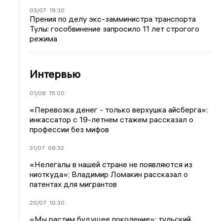
03/07
19:30
Прения по делу экс-замминистра транспорта
Тулы: гособвинение запросило 11 лет строгого
режима
Интервью
01/08
15:00
«Перевозка денег - только верхушка айсберга»:
инкассатор с 19-летнем стажем рассказал о
профессии без мифов
31/07
08:32
«Нелегалы в нашей стране не появляются из
ниоткуда»: Владимир Ломакин рассказал о
патентах для мигрантов
20/07
10:30
«Мы растим будущее поколение»: тульский