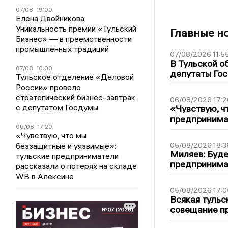
07/08
19:00
Елена Двойникова:
Уникальность премии «Тульский
Главные н
Бизнес» — в преемственности
промышленных традиций
07/08/2026 11:5
В Тульской о
07/08
10:00
депутаты Гос
Тульское отделение «Деловой
России» провело
стратегический бизнес-завтрак
06/08/2026 17:2
с депутатом Госдумы
«Чувствую, ч
предпринимат
06/08
17:20
«Чувствую, что мы
беззащитные и уязвимые»:
05/08/2026 18:3
Миляев: Буде
тульские предприниматели
предпринима
рассказали о потерях на складе
WB в Алексине
05/08/2026 17:0
Всякая тульс
совещание пр