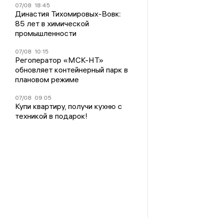
07/08
18:45
Династия Тихомировых-Вовк:
85 лет в химической
промышленности
07/08
10:15
Регоператор «МСК-НТ»
обновляет контейнерный парк в
плановом режиме
07/08
09:05
Купи квартиру, получи кухню с
техникой в подарок!