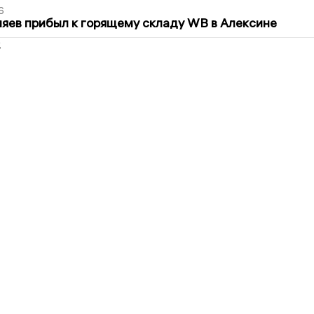
6
яев прибыл к горящему складу WB в Алексине
2