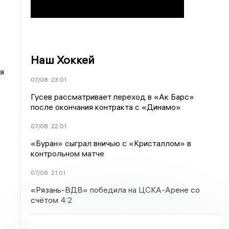
Наш Хоккей
я
07/08
23:01
Гусев рассматривает переход в «Ак Барс»
после окончания контракта с «Динамо»
07/08
22:01
«Буран» сыграл вничью с «Кристаллом» в
контрольном матче
07/08
21:01
«Рязань-ВДВ» победила на ЦСКА-Арене со
счётом 4:2