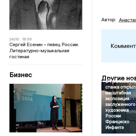
Автор:
Анаста
24/10
16:00
Сергей Есенин – певец России.
Коммент
Литературно-музыкальная
гостиная
Бизнес
Другие но
В Тульском М
станка открыл
масштабная
экспозиция
заслуженного
художника
России
Франциско
Инфантэ