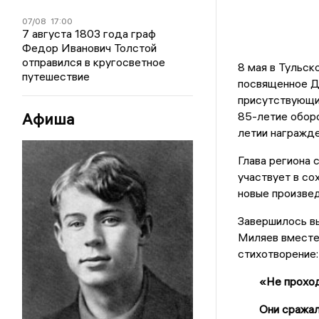
07/08
17:00
7 августа 1803 года граф
Федор Иванович Толстой
отправился в кругосветное
8 мая в Тульс
путешествие
посвященное Д
присутствующим
Афиша
85-летие оборо
летии награжд
Глава региона 
участвует в со
новые произвед
Завершилось в
Миляев вместе 
стихотворение:
«Не проход
Они сражал