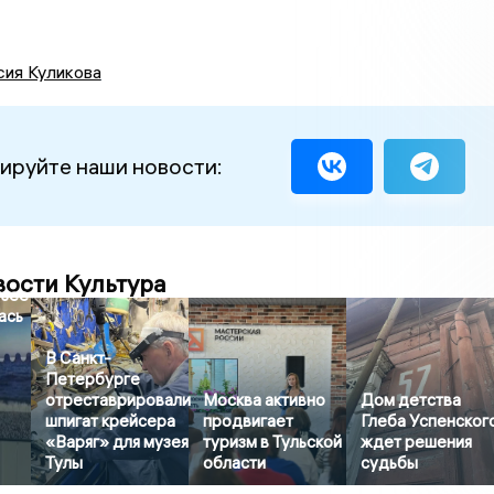
сия Куликова
ируйте наши новости:
вости Культура
узее
ась
В Санкт-
Петербурге
отреставрировали
Москва активно
Дом детства
шпигат крейсера
продвигает
Глеба Успенског
«Варяг» для музея
туризм в Тульской
ждет решения
Тулы
области
судьбы