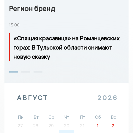
Регион бренд
15:00
«Спящая красавица» на Романцевских
горах: В Тульской области снимают
новую сказку
АВГУСТ
2026
Пн
Вт
Ср
Чт
Пт
Сб
Вс
27
28
29
30
31
1
2