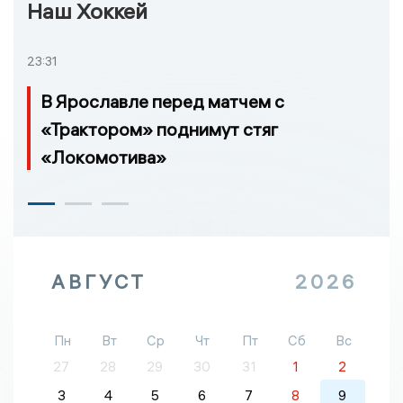
Наш Хоккей
23:31
В Ярославле перед матчем с
«Трактором» поднимут стяг
«Локомотива»
АВГУСТ
2026
Пн
Вт
Ср
Чт
Пт
Сб
Вс
27
28
29
30
31
1
2
3
4
5
6
7
8
9