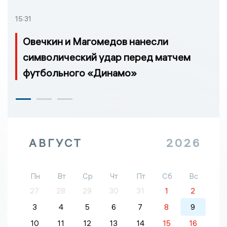
15:31
Овечкин и Магомедов нанесли
символический удар перед матчем
футбольного «Динамо»
АВГУСТ
2026
Пн
Вт
Ср
Чт
Пт
Сб
Вс
27
28
29
30
31
1
2
3
4
5
6
7
8
9
10
11
12
13
14
15
16