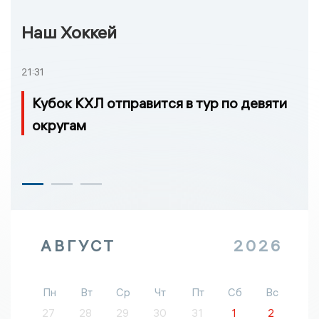
Наш Хоккей
21:31
Кубок КХЛ отправится в тур по девяти
округам
АВГУСТ
2026
Пн
Вт
Ср
Чт
Пт
Сб
Вс
27
28
29
30
31
1
2