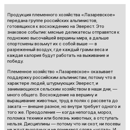
Продукция племенного хозяйства «Лазаревское»
передана группе российских альпинистов,
готовящихся к восхождению на Эверест. Это
знаковое событие: мясные деликатесы отправятся к
подножию высочайшей вершины мира, а дальше
спортсмены возьмут их с собой выше — в
разреженный воздух, где каждый грамм веса и
каждая калория будут работать на выживание и
победу.
Племенное хозяйство «Лазаревское» оказывает
поддержку российским альпинистам, потому что в
характере людей, штурмующих Эверест, и
занимающихся сельским хозяйством в наши дни, —
много общего. Восхождение на вершину и
выращивание животных, труд в полях с рассвета до
заката — внешне разное, но внутри требует одного и
того же. Преодоления — когда непогода, мороз,
поломка техники или болезнь животных, а отступать
нельзя. Дисциплины — потому что ни скот, ни посевы
не ждут выходных и не понимают слова «устал». И