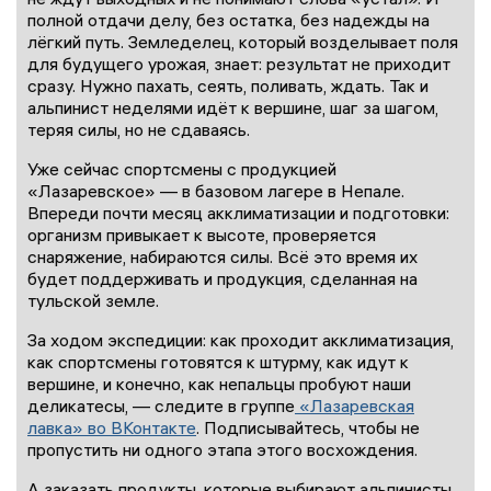
полной отдачи делу, без остатка, без надежды на
лёгкий путь. Земледелец, который возделывает поля
для будущего урожая, знает: результат не приходит
сразу. Нужно пахать, сеять, поливать, ждать. Так и
альпинист неделями идёт к вершине, шаг за шагом,
теряя силы, но не сдаваясь.
Уже сейчас спортсмены с продукцией
«Лазаревское» — в базовом лагере в Непале.
Впереди почти месяц акклиматизации и подготовки:
организм привыкает к высоте, проверяется
снаряжение, набираются силы. Всё это время их
будет поддерживать и продукция, сделанная на
тульской земле.
За ходом экспедиции: как проходит акклиматизация,
как спортсмены готовятся к штурму, как идут к
вершине, и конечно, как непальцы пробуют наши
деликатесы, — следите в группе
«Лазаревская
лавка» во ВКонтакте
. Подписывайтесь, чтобы не
пропустить ни одного этапа этого восхождения.
А заказать продукты, которые выбирают альпинисты