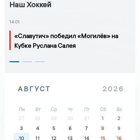
Наш Хоккей
14:01
«Славутич» победил «Могилёв» на
Кубке Руслана Салея
АВГУСТ
2026
Пн
Вт
Ср
Чт
Пт
Сб
Вс
27
28
29
30
31
1
2
3
4
5
6
7
8
9
10
11
12
13
14
15
16