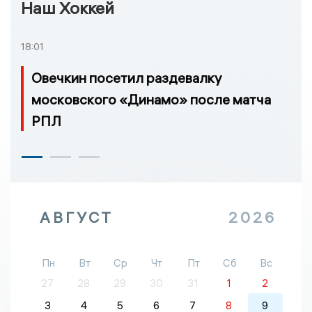
Наш Хоккей
18:01
Овечкин посетил раздевалку
московского «Динамо» после матча
РПЛ
АВГУСТ
2026
Пн
Вт
Ср
Чт
Пт
Сб
Вс
27
28
29
30
31
1
2
3
4
5
6
7
8
9