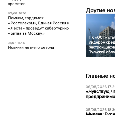
проектов
Другие но
05/08
16:10
Помним, гордимся:
«Ростелеком», Единая Россия и
«Леста» проведут кибертурнир
«Битва за Москву»
ГК «ОСТ» ста
лидером сре
31/07
11:45
Новинки летнего сезона
застройщиков
Тульской обла
Главные н
06/08/2026 17:2
«Чувствую, ч
предпринимат
05/08/2026 18:3
Миляев: Буде