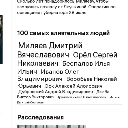
Сколько лет понадобилось Миляеву, чтобы
заслужить похвалу от Якушкиной. Оперативное
совещание губернатора 28 июля
100 самых влиятельных людей
Миляев Дмитрий
Вячеславович
ю
Орёл Сергей
Николаевич
Беспалов Илья
Ильич
Иванов Олег
Владимирович
Воробьев Николай
Юрьевич
Эрк Алексей Алоисович
Дубровский Андрей Владимирович
Дзюба
Виктор Викторович
Трунов Михаил Вячеславович
Марков
Дмитрий Сергеевич
Расследования