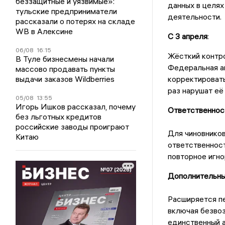
беззащитные и уязвимые»:
данных в целях
тульские предприниматели
деятельности.
рассказали о потерях на складе
WB в Алексине
С 3 апреля
:
06/08
16:15
Жёсткий контр
В Туле бизнесмены начали
Федеральная а
массово продавать пункты
выдачи заказов Wildberries
корректировать
раз нарушат её
05/08
13:55
Игорь Ишков рассказал, почему
Ответственност
без льготных кредитов
российские заводы проиграют
Для чиновников
Китаю
ответственност
повторное игн
Дополнительны
Расширяется пе
включая безво
единственный 