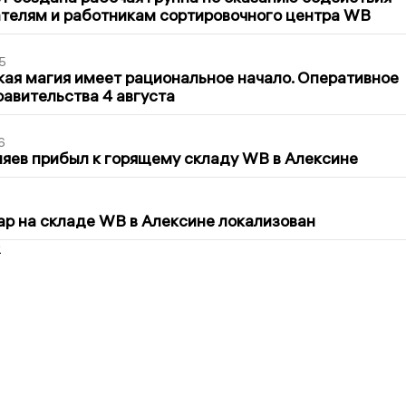
телям и работникам сортировочного центра WB
5
кая магия имеет рациональное начало. Оперативное
авительства 4 августа
6
яев прибыл к горящему складу WB в Алексине
5
р на складе WB в Алексине локализован
2