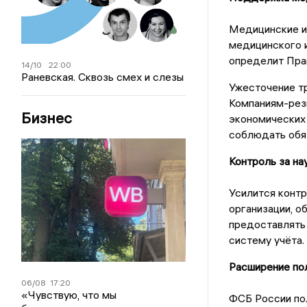
Медицинские и 
медицинского 
определит Пра
14/10
22:00
Раневская. Сквозь смех и слезы
Ужесточение т
Компаниям-рез
Бизнес
экономических 
соблюдать обяз
Контроль за на
Усилится контр
организации, о
предоставлять 
систему учёта.
Расширение по
06/08
17:20
«Чувствую, что мы
ФСБ России пол