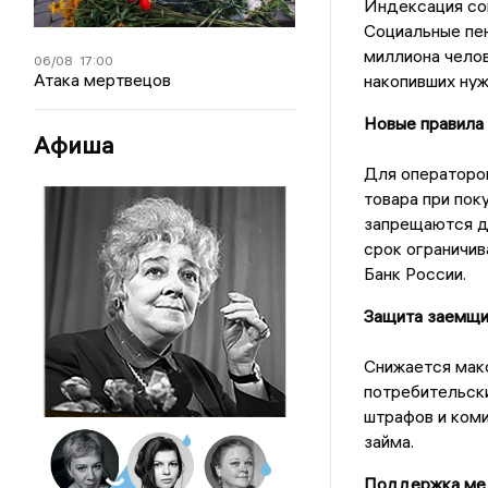
Индексация со
Социальные пен
миллиона челов
06/08
17:00
Атака мертвецов
накопивших нуж
Новые правила
Афиша
Для операторов
товара при пок
запрещаются д
срок ограничив
Банк России.
Защита заемщи
Снижается мак
потребительски
штрафов и ком
займа.
Поддержка мед