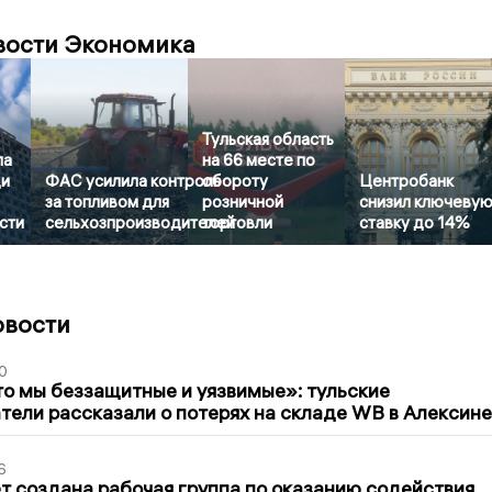
вости Экономика
Тульская область
ла
на 66 месте по
ди
ФАС усилила контроль
обороту
Центробанк
за топливом для
розничной
снизил ключеву
сти
сельхозпроизводителей
торговли
ставку до 14%
овости
0
то мы беззащитные и уязвимые»: тульские
ели рассказали о потерях на складе WB в Алексине
6
т создана рабочая группа по оказанию содействия