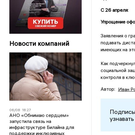
С 26 апреля
:
Упрощение офо
Заявления о гр
Новости компаний
подавать диста
имеющих на это
Как подчеркнул
социальной защ
контроля в клю
Автор:
Иван Р
06/08
18:27
Подписы
АНО «Обнимаю сердцем»
узнавать
запустила связь на
инфраструктуре Билайна для
поддержки инклюзивных