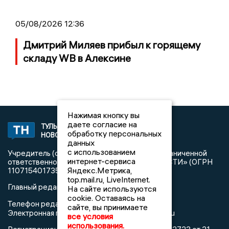
05/08/2026 12:36
Дмитрий Миляев прибыл к горящему
складу WB в Алексине
Нажимая кнопку вы
даете согласие на
ТУЛЬСКИЕ
2008 © NEWSTULA.RU | СИ
обработку персональных
НОВОСТИ
«Тульские новости»
данных
с использованием
Учредитель (соучредители): Общество с ограниченной
интернет-сервиса
ответственностью «РЕГИОНАЛЬНЫЕ НОВОСТИ» (ОГРН
Яндекс.Метрика,
1107154017354)
top.mail.ru, LiveInternet.
Главный редактор: Попова С.А.
На сайте используются
cookie. Оставаясь на
8 (4872) 710-803
Телефон редакции:
сайте, вы принимаете
info@newstula.ru
Электронная почта редакции:
все условия
использования.