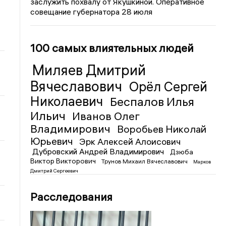
заслужить похвалу от Якушкиной. Оперативное
совещание губернатора 28 июля
100 самых влиятельных людей
Миляев Дмитрий
Вячеславович
Орёл Сергей
Николаевич
Беспалов Илья
Ильич
Иванов Олег
Владимирович
Воробьев Николай
Юрьевич
Эрк Алексей Алоисович
Дубровский Андрей Владимирович
Дзюба
Виктор Викторович
Трунов Михаил Вячеславович
Марков
Дмитрий Сергеевич
Расследования