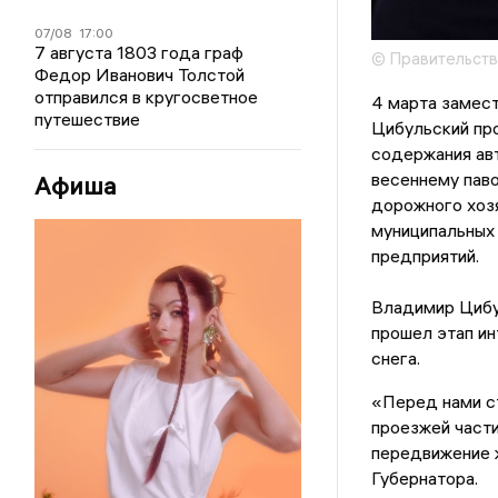
07/08
17:00
7 августа 1803 года граф
© Правительств
Федор Иванович Толстой
отправился в кругосветное
4 марта замес
путешествие
Цибульский про
содержания ав
весеннему паво
Афиша
дорожного хоз
муниципальных
предприятий.
Владимир Цибул
прошел этап ин
снега.
«Перед нами ст
проезжей части
передвижение 
Губернатора.