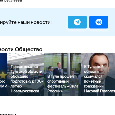
ируйте наши новости:
вости Общество
Правительство
В Тульской
Тульской области
области
обсудило
В Туле прошёл
скончался
ких
подготовку к 100-
спортивный
почётный
 СМИ
летию
фестиваль «Сила
гражданин
Новомосковска
России»
Николай Глаголе
овости