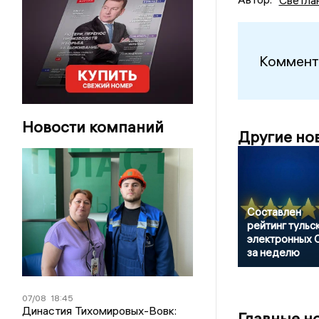
Коммент
Новости компаний
Другие но
Составлен
рейтинг тульс
электронных
за неделю
07/08
18:45
Династия Тихомировых-Вовк:
Главные н