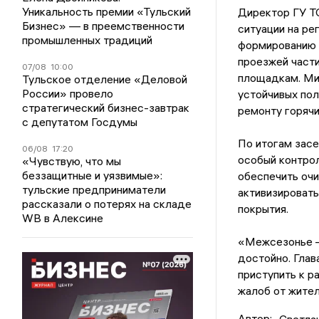
Уникальность премии «Тульский
Директор ГУ Т
Бизнес» — в преемственности
ситуации на ре
промышленных традиций
формированию 
проезжей части
07/08
10:00
площадкам. Ми
Тульское отделение «Деловой
России» провело
устойчивых по
стратегический бизнес-завтрак
ремонту горяч
с депутатом Госдумы
По итогам засе
06/08
17:20
особый контро
«Чувствую, что мы
беззащитные и уязвимые»:
обеспечить очи
тульские предприниматели
активизировать
рассказали о потерях на складе
покрытия.
WB в Алексине
«Межсезонье —
достойно. Гла
приступить к р
жалоб от жите
Автор:
Светла