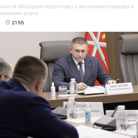
бласти обсудили подготовку к весеннему паводку и
ержанию дорог
21:55