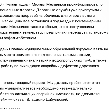
О «Тулаавтодор» Михаил Мельников проинформировал о
гиональных дорогах. Дорожные службы уже приступили к
дренажных прорезей на обочинах для отвода воды с
. Расчищены все остановки и подъезды к контейнерным
хаил Мельников также добавил, что с наступлением
ложительных температур предприятия перейдут к плановому
им асфальтобетоном.
дания главам муниципальных образований поручено взять на
ль места возможного подтопления талыми водами,
стку ливневых канализаций и водопропускных труб, а также
 работу по ликвидации аварийных дефектов дорожного
 очень коварный период. Мы должны пройти этот этап
вам муниципалитетов необходимо незамедлительно
аботе по ликвидации аварийной ямочности, не дожидаясь
лей», — сказал Владимир Цибульский.
на Буслаева