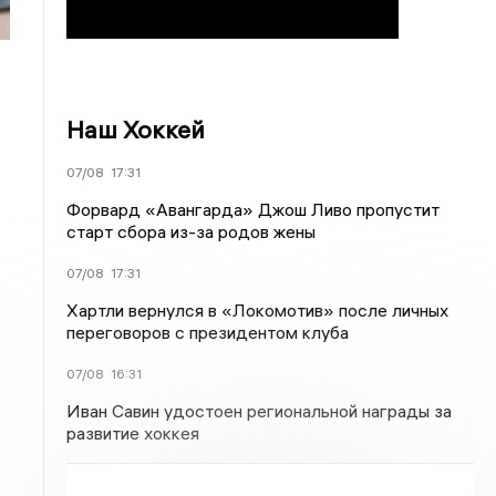
Наш Хоккей
07/08
17:31
Форвард «Авангарда» Джош Ливо пропустит
старт сбора из-за родов жены
07/08
17:31
Хартли вернулся в «Локомотив» после личных
переговоров с президентом клуба
07/08
16:31
Иван Савин удостоен региональной награды за
развитие хоккея