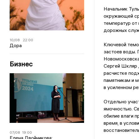
Начальник Туль
окружающей ср
температур от 
дорожных служб
10/08
22:00
Ключевой темо
Дора
застоев воды. 
Новомосковска
Бизнес
Сергей Шкляр 
расчистке подх
памятникам и м
в усиленном р
Отдельно учас
ямочностью. Св
обилие влаги п
время, в услов
восстановител
07/08
19:00
Елена Двойникова: