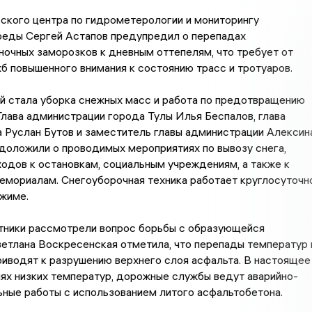
ского центра по гидрометерологии и мониторингу
еды Сергей Астапов предупредил о перепадах
ночных заморозков к дневным оттепелям, что требует от
 повышенного внимания к состоянию трасс и тротуаров.
й стала уборка снежных масс и работа по предотвращению
Глава администрации города Тулы Илья Беспалов, глава
 Руслан Бутов и заместитель главы администрации Алексин
доложили о проводимых мероприятиях по вывозу снега,
одов к остановкам, социальным учреждениям, а также к
емориалам. Снегоуборочная техника работает круглосуточн
ежиме.
тники рассмотрели вопрос борьбы с образующейся
етлана Воскресенская отметила, что перепады температур 
риводят к разрушению верхнего слоя асфальта. В настоящее
иях низких температур, дорожные службы ведут аварийно-
ьные работы с использованием литого асфальтобетона.