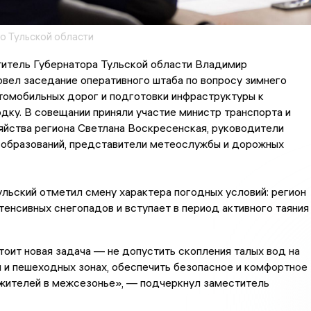
о Тульской области
титель Губернатора Тульской области Владимир
вел заседание оперативного штаба по вопросу зимнего
томобильных дорог и подготовки инфраструктуры к
дку. В совещании приняли участие министр транспорта и
яйства региона Светлана Воскресенская, руководители
 образований, представители метеослужбы и дорожных
ьский отметил смену характера погодных условий: регион
тенсивных снегопадов и вступает в период активного таяния
оит новая задача — не допустить скопления талых вод на
 и пешеходных зонах, обеспечить безопасное и комфортное
жителей в межсезонье», — подчеркнул заместитель