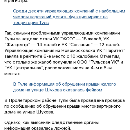
и регистра.
Среди десяти управляющих компаний с наибольшим
числом нареканий девять функционируют на
территории Тулы
Так, самыми проблемными управляющими компаниями
Тулы за неделю стали УК "ЖСО" — 18 жалоб, УК
"Жилцентр" — 14 жалоб и УК "Согласие" — 12 жалоб.
Управляющая компания из Новомосковска УК "Паритет"
заняла в рейтинге 6-е место с 10 жалобами. Отметим,
что столько же жалоб получили и ООО "Тульская УК", и
"УК Центральная", расположившиеся на 4-м и 5-м
местах.
В Туле информация об обрушении крыши жилого
дома на улице Шухова оказалась фейком
В Пролетарском районе Тулы была проведена проверка
по сообщению об обрушении крыши многоквартирного
дома на улице Шухова.
Однако, как выяснили следственные органы,
информация оказалась ложной.