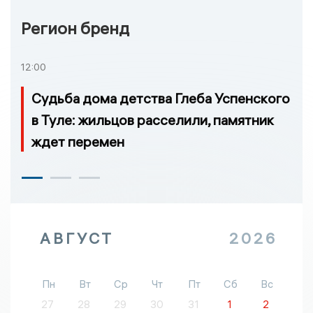
Регион бренд
12:00
Судьба дома детства Глеба Успенского
в Туле: жильцов расселили, памятник
ждет перемен
АВГУСТ
2026
Пн
Вт
Ср
Чт
Пт
Сб
Вс
27
28
29
30
31
1
2