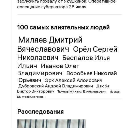
заслужить похвалу от Якушкиной. Оперативное
совещание губернатора 28 июля
100 самых влиятельных людей
Миляев Дмитрий
Вячеславович
Орёл Сергей
Николаевич
Беспалов Илья
Ильич
Иванов Олег
Владимирович
Воробьев Николай
Юрьевич
Эрк Алексей Алоисович
Дубровский Андрей Владимирович
Дзюба
Виктор Викторович
Трунов Михаил Вячеславович
Марков
Дмитрий Сергеевич
Расследования