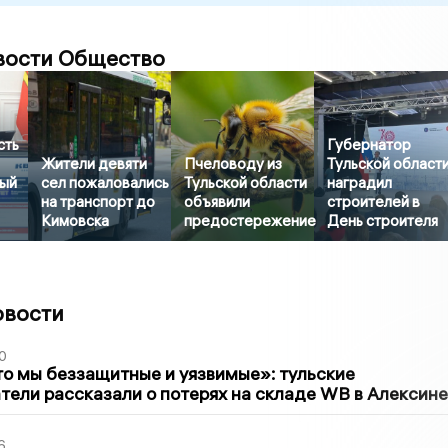
вости Общество
сть
Губернатор
Жители девяти
Пчеловоду из
Тульской област
ый
сел пожаловались
Тульской области
наградил
на транспорт до
объявили
строителей в
Кимовска
предостережение
День строителя
овости
0
то мы беззащитные и уязвимые»: тульские
ели рассказали о потерях на складе WB в Алексине
6