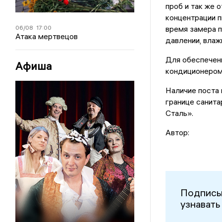
проб и так же
концентрации п
06/08
17:00
время замера 
Атака мертвецов
давлении, влаж
Для обеспечен
Афиша
кондиционером
Наличие поста 
границе санит
Сталь».
Автор:
Подписы
узнавать