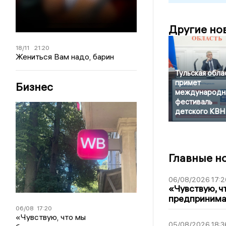
Другие но
18/11
21:20
Жениться Вам надо, барин
Тульская обла
примет
Бизнес
международн
фестиваль
детского КВН
Главные н
06/08/2026 17:2
«Чувствую, ч
предпринимат
06/08
17:20
«Чувствую, что мы
05/08/2026 18:3