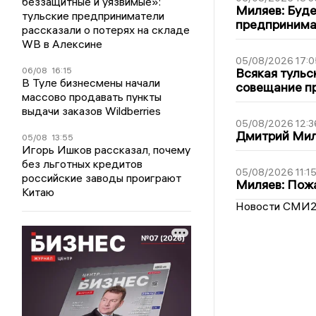
беззащитные и уязвимые»:
Миляев: Буде
тульские предприниматели
предпринима
рассказали о потерях на складе
WB в Алексине
05/08/2026 17:0
06/08
16:15
Всякая тульс
В Туле бизнесмены начали
совещание пр
массово продавать пункты
выдачи заказов Wildberries
05/08/2026 12:3
Дмитрий Мил
05/08
13:55
Игорь Ишков рассказал, почему
без льготных кредитов
05/08/2026 11:1
российские заводы проиграют
Миляев: Пожа
Китаю
Новости СМИ