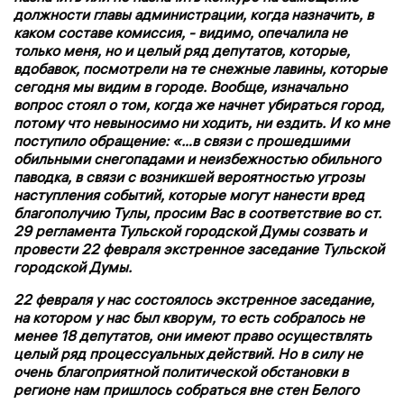
должности главы администрации, когда назначить, в
каком составе комиссия, - видимо, опечалила не
только меня, но и целый ряд депутатов, которые,
вдобавок, посмотрели на те снежные лавины, которые
сегодня мы видим в городе. Вообще, изначально
вопрос стоял о том, когда же начнет убираться город,
потому что невыносимо ни ходить, ни ездить. И ко мне
поступило обращение: «…в связи с прошедшими
обильными снегопадами и неизбежностью обильного
паводка, в связи с возникшей вероятностью угрозы
наступления событий, которые могут нанести вред
благополучию Тулы, просим Вас в соответствие во ст.
29 регламента Тульской городской Думы созвать и
провести 22 февраля экстренное заседание Тульской
городской Думы.
22 февраля у нас состоялось экстренное заседание,
на котором у нас был кворум, то есть собралось не
менее 18 депутатов, они имеют право осуществлять
целый ряд процессуальных действий. Но в силу не
очень благоприятной политической обстановки в
регионе нам пришлось собраться вне стен Белого