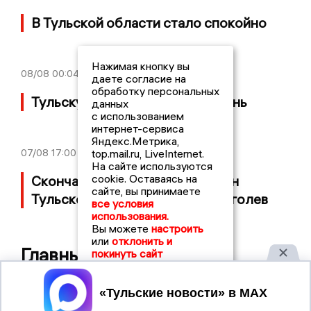
В Тульской области стало спокойно
Нажимая кнопку вы
08/08
00:04
даете согласие на
обработку персональных
Тульскую область накрыл ливень
данных
с использованием
интернет-сервиса
Яндекс.Метрика,
07/08
17:00
top.mail.ru, LiveInternet.
На сайте используются
cookie. Оставаясь на
Скончался почётный гражданин
сайте, вы принимаете
Тульской области Николай Глаголев
все условия
использования.
Вы можете
настроить
или
отклонить и
Главные новости
покинуть сайт
Принять
07/08/2026 11:55