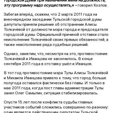
городской Думы при назначении меня на должность,
эту программу надо осуществлять,» -
говорил Козлов.
Забегая вперёд, скажем, что 2 марта 2011 года на
внеочередном заседании Тульской городской думы
депутаты приняли решение об отстранении Алисы
Толкачёвой от должности мэра города и председателя
городской думы. Официальной причиной отставки стало
неисполнение Толкачёвой своих прямых обязанностей, а
также неисполнение ряда судебных решений.
Однако, заметим, что, несмотря на это, противостояние
Толкачёвой и Иванцова не закончилось. В конце
сентября 2011 года в отставку ушёл и Иванцов.
В тот год противостояние мэра Тулы Алисы Толкачёвой
и Михаила Иванцова привело к тому, что город больше
полугода оставался фактически без главы. И только в
мае 2011 года, когда пост главы администрации Тулы
занял Олег Самылин, ситуация стабилизировалась.
Спустя 15 лет после конфликта судьбы главных
участников событий сложились совершенно по‑разному:
один является действующим депутатом Тульской