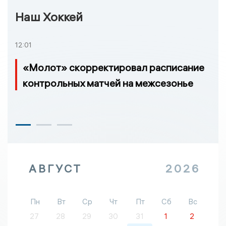
Наш Хоккей
12:01
«Молот» скорректировал расписание
контрольных матчей на межсезонье
АВГУСТ
2026
Пн
Вт
Ср
Чт
Пт
Сб
Вс
27
28
29
30
31
1
2