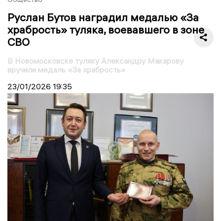
Руслан Бутов наградил медалью «За
храбрость» туляка, воевавшего в зоне
СВО
В Новомосковске туляку Александру Макарову
вручили медаль «За храбрость»
23/01/2026
19:35