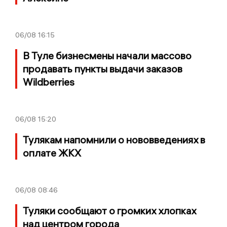
06/08
16:15
В Туле бизнесмены начали массово
продавать пункты выдачи заказов
Wildberries
06/08
15:20
Тулякам напомнили о нововведениях в
оплате ЖКХ
06/08
08:46
Туляки сообщают о громких хлопках
над центром города