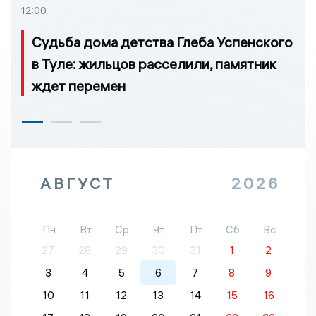
12:00
Судьба дома детства Глеба Успенского
в Туле: жильцов расселили, памятник
ждет перемен
АВГУСТ
2026
Пн
Вт
Ср
Чт
Пт
Сб
Вс
27
28
29
30
31
1
2
3
4
5
6
7
8
9
10
11
12
13
14
15
16