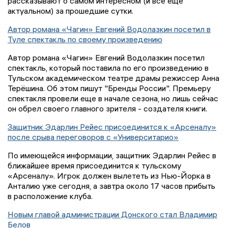
рассказывают о самом интересном (и всё ещё
актуальном) за прошедшие сутки.
Автор романа «Чагин» Евгений Водолазкин посетил в
Туле спектакль по своему произведению
Автор романа «Чагин» Евгений Водолазкин посетил
спектакль, который поставила по его произведению в
Тульском академическом театре драмы режиссер Анна
Терёшина. Об этом пишут "Бренды России". Премьеру
спектакля провели еще в начале сезона, но лишь сейчас
он обрел своего главного зрителя - создателя книги.
Защитник Эдарлин Рейес присоединится к «Арсеналу»
после срыва переговоров с «Университарио»
По имеющейся информации, защитник Эдарлин Рейес в
ближайшее время присоединится к тульскому
«Арсеналу». Игрок должен вылететь из Нью-Йорка в
Анталию уже сегодня, а завтра около 17 часов прибыть
в расположение клуба.
Новым главой администрации Донского стал Владимир
Белов