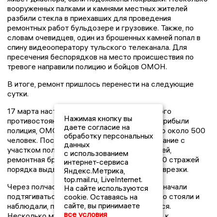
живет диаспора, были подожжены покрышки. Несколько
вооруженных палками и камнями местных жителей
разбили стекла в приехавших для проведения
ремонтных работ бульдозере и грузовике. Также, по
словам очевидцев, один из брошенных камней попал в
спину видеооператору тульского телеканала. Для
пресечения беспорядков на место происшествия по
тревоге направили полицию и бойцов ОМОН.
В итоге, ремонт пришлось перенести на следующие
сутки.
17 марта наступила «активная фаза» газового
Нажимая кнопку вы
противостояния. К 7 часам утра в поселок прибыли
даете согласие на
обработку персональных
полиция, ОМОН и внутренние войска - всего около 500
данных
человек. После того, как были оцеплены здание с
с использованием
участком полиции и местной администрацией,
интернет-сервиса
ремонтная бригада под прикрытием 100-150 стражей
Яндекс.Метрика,
порядка выдвинулась на место незаконной врезки.
top.mail.ru, LiveInternet.
На сайте используются
Через полчаса после начала работ к месту начали
cookie. Оставаясь на
подтягиваться цыгане. Сначала люди просто стояли и
сайте, вы принимаете
наблюдали, потом снова начали возмущаться.
все условия