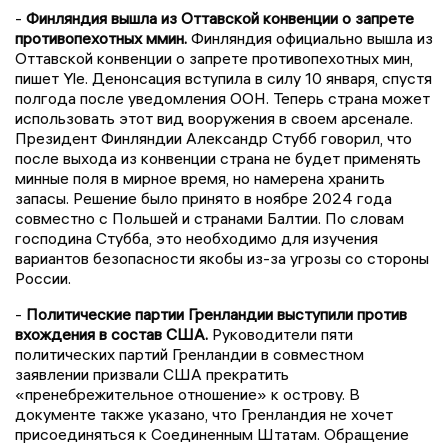
-
Финляндия вышла из Оттавской конвенции о запрете
противопехотных ммин.
Финляндия официально вышла из
Оттавской конвенции о запрете противопехотных мин,
пишет Yle. Денонсация вступила в силу 10 января, спустя
полгода после уведомления ООН. Теперь страна может
использовать этот вид вооружения в своем арсенале.
Президент Финляндии Александр Стубб говорил, что
после выхода из конвенции страна не будет применять
минные поля в мирное время, но намерена хранить
запасы. Решение было принято в ноябре 2024 года
совместно с Польшей и странами Балтии. По словам
господина Стубба, это необходимо для изучения
вариантов безопасности якобы из-за угрозы со стороны
России.
-
Политические партии Гренландии выступили против
вхождения в состав США.
Руководители пяти
политических партий Гренландии в совместном
заявлении призвали США прекратить
«пренебрежительное отношение» к острову. В
документе также указано, что Гренландия не хочет
присоединяться к Соединенным Штатам. Обращение