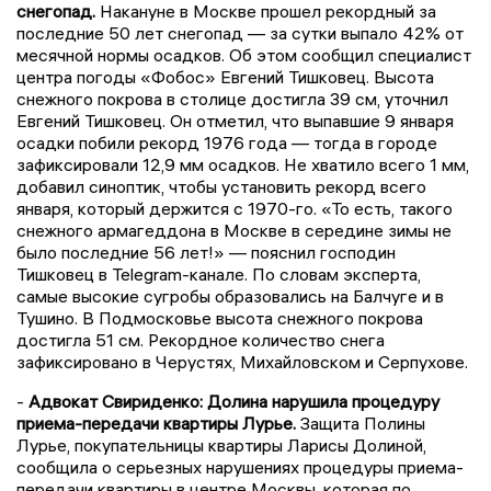
снегопад.
Накануне в Москве прошел рекордный за
последние 50 лет снегопад — за сутки выпало 42% от
месячной нормы осадков. Об этом сообщил специалист
центра погоды «Фобос» Евгений Тишковец. Высота
снежного покрова в столице достигла 39 см, уточнил
Евгений Тишковец. Он отметил, что выпавшие 9 января
осадки побили рекорд 1976 года — тогда в городе
зафиксировали 12,9 мм осадков. Не хватило всего 1 мм,
добавил синоптик, чтобы установить рекорд всего
января, который держится с 1970-го. «То есть, такого
снежного армагеддона в Москве в середине зимы не
было последние 56 лет!» — пояснил господин
Тишковец в Telegram-канале. По словам эксперта,
самые высокие сугробы образовались на Балчуге и в
Тушино. В Подмосковье высота снежного покрова
достигла 51 см. Рекордное количество снега
зафиксировано в Черустях, Михайловском и Серпухове.
-
Адвокат Свириденко: Долина нарушила процедуру
приема-передачи квартиры Лурье.
Защита Полины
Лурье, покупательницы квартиры Ларисы Долиной,
сообщила о серьезных нарушениях процедуры приема-
передачи квартиры в центре Москвы, которая по