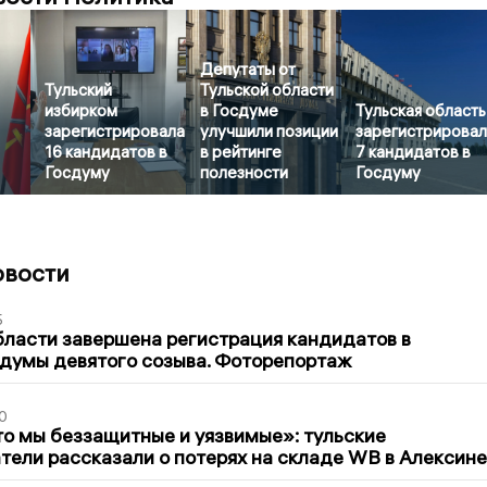
Депутаты от
Тульский
Тульской области
избирком
в Госдуме
Тульская область
зарегистрировала
улучшили позиции
зарегистрирова
16 кандидатов в
в рейтинге
7 кандидатов в
Госдуму
полезности
Госдуму
овости
5
бласти завершена регистрация кандидатов в
думы девятого созыва. Фоторепортаж
0
то мы беззащитные и уязвимые»: тульские
ели рассказали о потерях на складе WB в Алексине