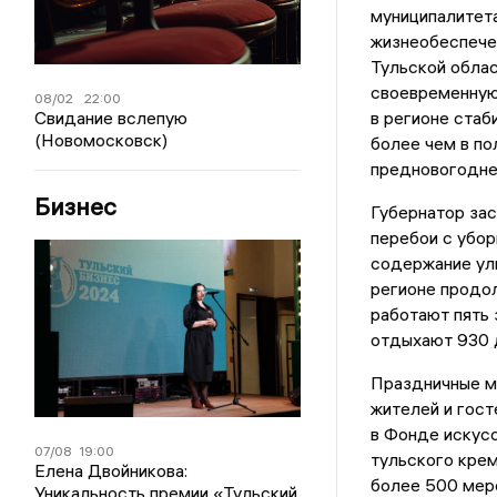
муниципалитета
жизнеобеспече
Тульской облас
своевременную
08/02
22:00
Свидание вслепую
в регионе стаб
(Новомосковск)
более чем в по
предновогодне
Бизнес
Губернатор за
перебои с убор
содержание ул
регионе продол
работают пять 
отдыхают 930 д
Праздничные м
жителей и гост
в Фонде искусс
07/08
19:00
тульского крем
Елена Двойникова:
более 500 меро
Уникальность премии «Тульский