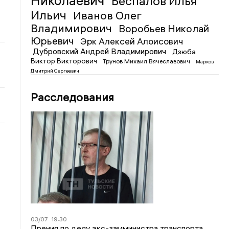
Николаевич
Беспалов Илья
Ильич
Иванов Олег
Владимирович
Воробьев Николай
Юрьевич
Эрк Алексей Алоисович
Дубровский Андрей Владимирович
Дзюба
Виктор Викторович
Трунов Михаил Вячеславович
Марков
Дмитрий Сергеевич
Расследования
03/07
19:30
Прения по делу экс-замминистра транспорта