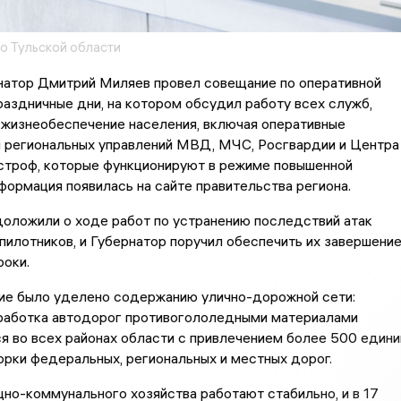
о Тульской области
рнатор Дмитрий Миляев провел совещание по оперативной
раздничные дни, на котором обсудил работу всех служб,
 жизнеобеспечение населения, включая оперативные
 региональных управлений МВД, МЧС, Росгвардии и Центра
строф, которые функционируют в режиме повышенной
формация появилась на сайте правительства региона.
доложили о ходе работ по устранению последствий атак
пилотников, и Губернатор поручил обеспечить их завершени
роки.
ие было уделено содержанию улично-дорожной сети:
бработка автодорог противогололедными материалами
 во всех районах области с привлечением более 500 едини
орки федеральных, региональных и местных дорог.
о-коммунального хозяйства работают стабильно, и в 17