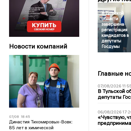
В Тульской
области
завершена
регистрация
кандидатов в
депутаты
Новости компаний
Госдумы
Главные н
07/08/2026 11:5
В Тульской о
депутаты Гос
06/08/2026 17:2
«Чувствую, ч
07/08
18:45
Династия Тихомировых-Вовк:
предпринимат
85 лет в химической