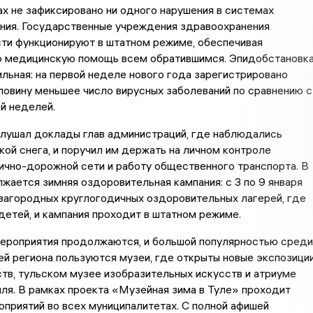
х не зафиксировано ни одного нарушения в системах
ния. Государственные учреждения здравоохранения
ти функционируют в штатном режиме, обеспечивая
 медицинскую помощь всем обратившимся. Эпидобстановк
ильная: на первой неделе нового года зарегистрировано
ловину меньшее число вирусных заболеваний по сравнению с
й неделей.
слушал доклады глав администраций, где наблюдались
кой снега, и поручил им держать на личном контроле
ично-дорожной сети и работу общественного транспорта. В
жается зимняя оздоровительная кампания: с 3 по 9 января
загородных круглогодичных оздоровительных лагерей, где
етей, и кампания проходит в штатном режиме.
ероприятия продолжаются, и большой популярностью среди
ей региона пользуются музеи, где открыты новые экспозици
тв, тульском музее изобразительных искусств и атриуме
ля. В рамках проекта «Музейная зима в Туле» проходит
приятий во всех муниципалитетах. С полной афишей