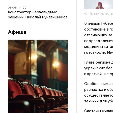
08/08
14:00
Конструктор неочевидных
© Правительств
решений: Николай Рукавишников
5 января Губе
обстановке в п
Афиша
отвечающих за
подразделения
медицины ката
готовности. Ин
Главе региона 
украинских бес
в кратчайшие с
Особое вниман
расчистка и о
осуществляется
техники для уб
Системы жилищн