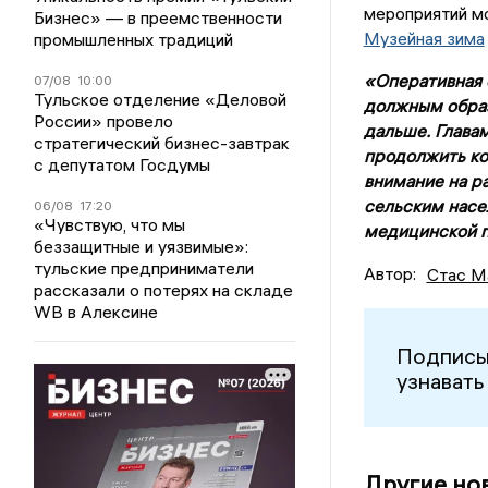
мероприятий м
Бизнес» — в преемственности
Музейная зима
промышленных традиций
«Оперативная 
07/08
10:00
Тульское отделение «Деловой
должным образ
России» провело
дальше. Глава
стратегический бизнес-завтрак
продолжить ко
с депутатом Госдумы
внимание на р
сельским насе
06/08
17:20
«Чувствую, что мы
медицинской п
беззащитные и уязвимые»:
тульские предприниматели
Автор:
Стас М
рассказали о потерях на складе
WB в Алексине
Подписы
узнавать
Другие но