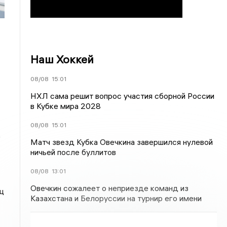
Наш Хоккей
08/08
15:01
НХЛ сама решит вопрос участия сборной России
в Кубке мира 2028
08/08
15:01
е
Матч звезд Кубка Овечкина завершился нулевой
ничьей после буллитов
08/08
13:01
Овечкин сожалеет о неприезде команд из
ц
Казахстана и Белоруссии на турнир его имени