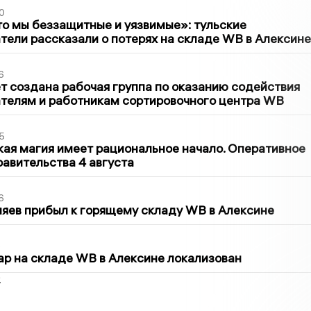
0
то мы беззащитные и уязвимые»: тульские
ели рассказали о потерях на складе WB в Алексине
6
т создана рабочая группа по оказанию содействия
телям и работникам сортировочного центра WB
5
кая магия имеет рациональное начало. Оперативное
авительства 4 августа
6
яев прибыл к горящему складу WB в Алексине
5
р на складе WB в Алексине локализован
2