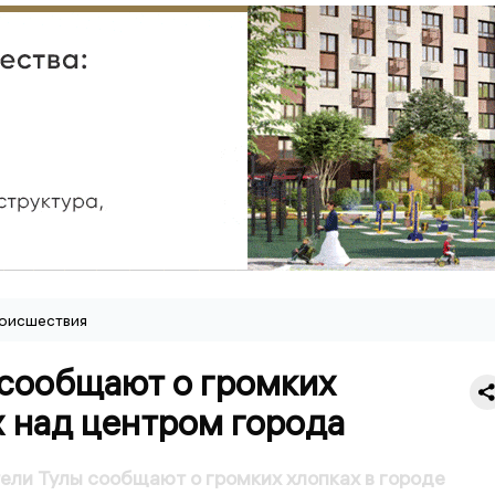
оисшествия
 сообщают о громких
х над центром города
ли Тулы сообщают о громких хлопках в городе