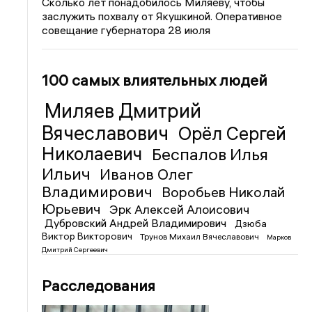
Сколько лет понадобилось Миляеву, чтобы
заслужить похвалу от Якушкиной. Оперативное
совещание губернатора 28 июля
100 самых влиятельных людей
Миляев Дмитрий
Вячеславович
Орёл Сергей
Николаевич
Беспалов Илья
Ильич
Иванов Олег
Владимирович
Воробьев Николай
Юрьевич
Эрк Алексей Алоисович
Дубровский Андрей Владимирович
Дзюба
Виктор Викторович
Трунов Михаил Вячеславович
Марков
Дмитрий Сергеевич
Расследования