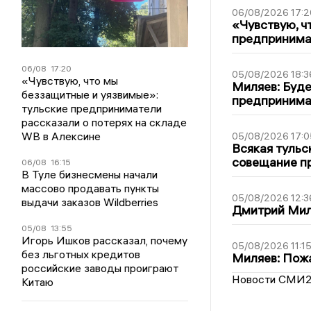
06/08/2026 17:2
«Чувствую, ч
предпринимат
06/08
17:20
05/08/2026 18:3
«Чувствую, что мы
Миляев: Буде
беззащитные и уязвимые»:
предпринима
тульские предприниматели
рассказали о потерях на складе
WB в Алексине
05/08/2026 17:0
Всякая тульс
совещание пр
06/08
16:15
В Туле бизнесмены начали
массово продавать пункты
05/08/2026 12:3
выдачи заказов Wildberries
Дмитрий Мил
05/08
13:55
Игорь Ишков рассказал, почему
05/08/2026 11:1
без льготных кредитов
Миляев: Пожа
российские заводы проиграют
Новости СМИ
Китаю