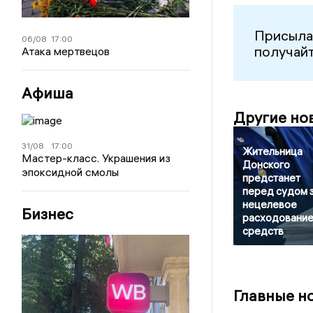
Присыла
06/08
17:00
получайт
Атака мертвецов
Афиша
Другие но
31/08
17:00
Жительница
Мастер-класс. Украшения из
Донского
эпоксидной смолы
предстанет
перед судом 
нецелевое
Бизнес
расходовани
средств
Главные н