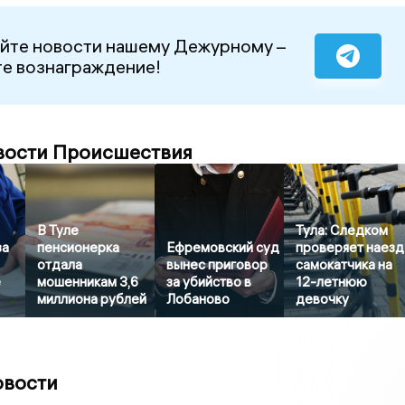
йте новости нашему Дежурному –
е вознаграждение!
вости Происшествия
В Туле
Тула: Следком
за
пенсионерка
Ефремовский суд
проверяет наезд
отдала
вынес приговор
самокатчика на
е
мошенникам 3,6
за убийство в
12-летнюю
миллиона рублей
Лобаново
девочку
овости