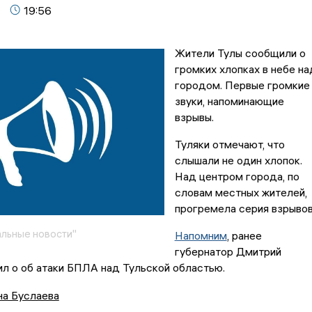
19:56
Жители Тулы сообщили о
громких хлопках в небе на
городом. Первые громкие
звуки, напоминающие
взрывы.
Туляки отмечают, что
слышали не один хлопок.
Над центром города, по
словам местных жителей,
прогремела серия взрывов
льные новости"
Напомним
, ранее
губернатор Дмитрий
л о об атаки БПЛА над Тульской областью.
на Буслаева