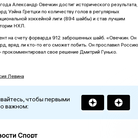
года Александр Овечкин достиг исторического результата,
рд Уэйна Гретцки по количеству голов в регулярных
циональной хоккейной лиги (894 шайбы) и став лучшим
тории НХЛ.
нт на счету форварда 912 заброшенных шайб. «Овечкин. Он
рд, вряд ли кто-то его сможет побить. Он прославил Росси
— прокомментировал свое решение Дмитрий Гунько.
сия Левина
вайтесь, чтобы первыми
 о важном:
вости Спорт