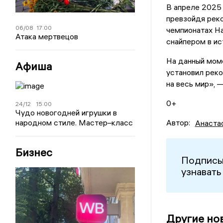
В апреле 2025 
превзойдя реко
06/08
17:00
чемпионатах На
Атака мертвецов
снайпером в ис
На данный моме
Афиша
установил реко
на весь мир», 
0+
24/12
15:00
Чудо новогодней игрушки в
народном стиле. Мастер–класс
Автор:
Анаста
Бизнес
Подписы
узнавать
Другие но