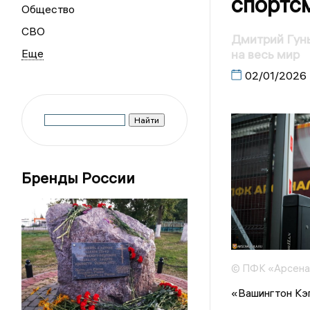
спортс
Общество
СВО
Дмитрий Гунь
на весь мир
02/01/2026
Бренды России
© ПФК «Арсена
«Вашингтон Кэ