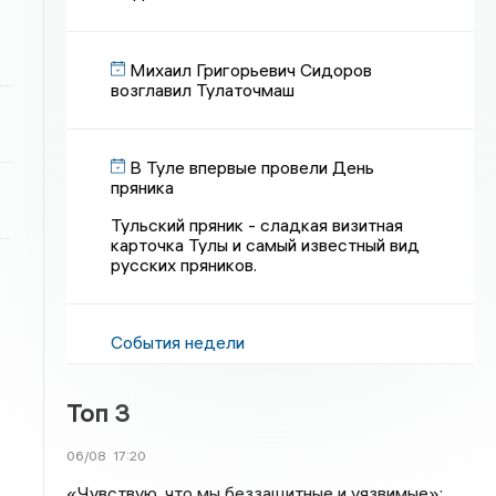
Михаил Григорьевич Сидоров
возглавил Тулаточмаш
В Туле впервые провели День
пряника
Тульский пряник - сладкая визитная
карточка Тулы и самый известный вид
русских пряников.
События недели
Топ 3
06/08
17:20
«Чувствую, что мы беззащитные и уязвимые»: