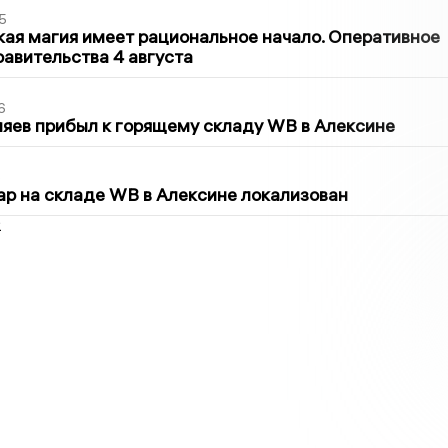
5
кая магия имеет рациональное начало. Оперативное
авительства 4 августа
6
яев прибыл к горящему складу WB в Алексине
5
р на складе WB в Алексине локализован
2