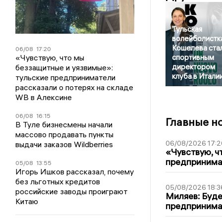
Тульская
волейболистк
Кошелева ста
06/08
17:20
«Чувствую, что мы
спортивным
директором
беззащитные и уязвимые»:
клуба в Итали
тульские предприниматели
рассказали о потерях на складе
WB в Алексине
06/08
16:15
Главные н
В Туле бизнесмены начали
массово продавать пункты
06/08/2026 17:2
выдачи заказов Wildberries
«Чувствую, ч
предпринимат
05/08
13:55
Игорь Ишков рассказал, почему
без льготных кредитов
05/08/2026 18:3
российские заводы проиграют
Миляев: Буде
Китаю
предпринима