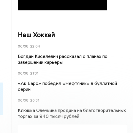
Наш Хоккей
ю
06/08
22:04
Богдан Киселевич рассказал о планах по
завершении карьеры
06/08
21:31
«Ак Барс» победил «Нефтяник» в буллитной
серии
06/08
20:31
Клюшка Овечкина продана на благотворительных
торгах за 940 тысяч рублей