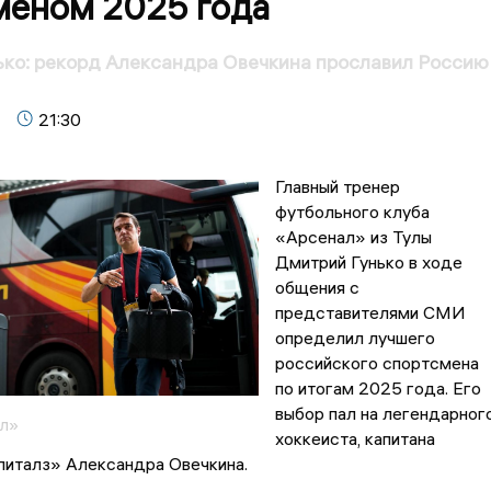
меном 2025 года
ко: рекорд Александра Овечкина прославил Россию
21:30
Главный тренер
футбольного клуба
«Арсенал» из Тулы
Дмитрий Гунько в ходе
общения с
представителями СМИ
определил лучшего
российского спортсмена
по итогам 2025 года. Его
выбор пал на легендарног
л»
хоккеиста, капитана
питалз» Александра Овечкина.