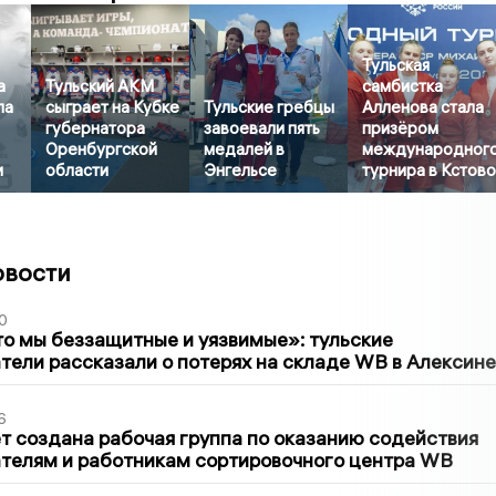
Тульская
а
Тульский АКМ
самбистка
ла
сыграет на Кубке
Тульские гребцы
Алленова стала
губернатора
завоевали пять
призёром
Оренбургской
медалей в
международног
и
области
Энгельсе
турнира в Кстов
овости
0
то мы беззащитные и уязвимые»: тульские
ели рассказали о потерях на складе WB в Алексине
6
т создана рабочая группа по оказанию содействия
телям и работникам сортировочного центра WB