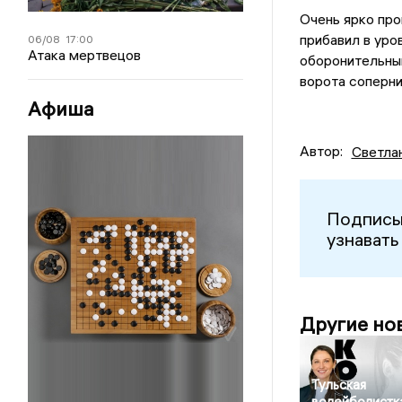
Очень ярко про
прибавил в уро
06/08
17:00
Атака мертвецов
оборонительны
ворота соперни
Афиша
Автор:
Светла
Подписы
узнавать
Другие но
Тульская
волейболистк