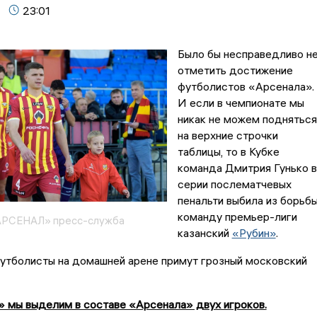
23:01
Было бы несправедливо н
отметить достижение
футболистов «Арсенала».
И если в чемпионате мы
никак не можем подняться
на верхние строчки
таблицы, то в Кубке
команда Дмитрия Гунько в
серии послематчевых
пенальти выбила из борьб
команду премьер-лиги
РСЕНАЛ» пресс-служба
казанский
«Рубин»
.
футболисты на домашней арене примут грозный московский
» мы выделим в составе «Арсенала» двух игроков.