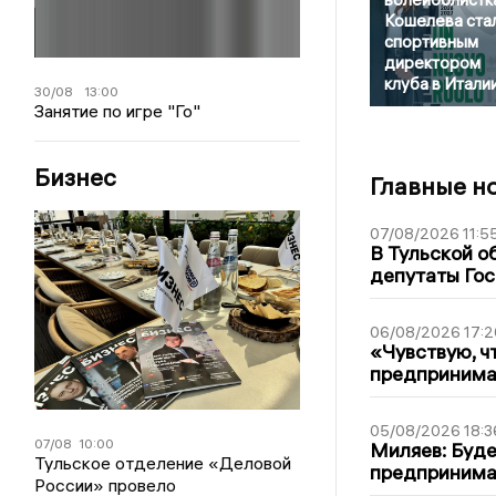
Кошелева ста
спортивным
директором
клуба в Итали
30/08
13:00
Занятие по игре "Го"
Бизнес
Главные н
07/08/2026 11:5
В Тульской о
депутаты Гос
06/08/2026 17:2
«Чувствую, ч
предпринимат
05/08/2026 18:3
07/08
10:00
Миляев: Буде
Тульское отделение «Деловой
предпринима
России» провело