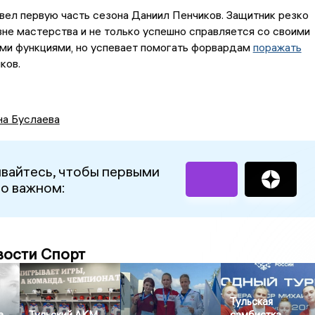
вел первую часть сезона Даниил Пенчиков. Защитник резко
вне мастерства и не только успешно справляется со своими
ми функциями, но успевает помогать форвардам
поражать
ков.
на Буслаева
вайтесь, чтобы первыми
 о важном:
вости Спорт
Тульская
а
Тульский АКМ
самбистка