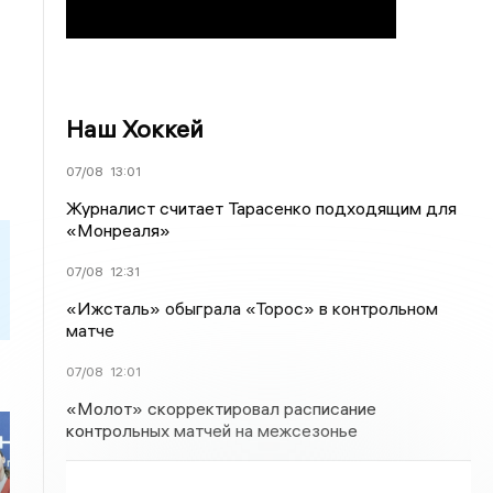
Наш Хоккей
07/08
13:01
Журналист считает Тарасенко подходящим для
«Монреаля»
07/08
12:31
«Ижсталь» обыграла «Торос» в контрольном
матче
07/08
12:01
«Молот» скорректировал расписание
контрольных матчей на межсезонье