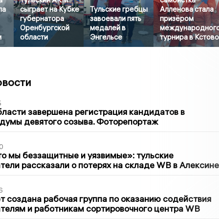
ла
сыграет на Кубке
Тульские гребцы
Алленова стала
губернатора
завоевали пять
призёром
Оренбургской
медалей в
международног
и
области
Энгельсе
турнира в Кстов
овости
5
бласти завершена регистрация кандидатов в
думы девятого созыва. Фоторепортаж
0
то мы беззащитные и уязвимые»: тульские
ели рассказали о потерях на складе WB в Алексине
6
т создана рабочая группа по оказанию содействия
телям и работникам сортировочного центра WB