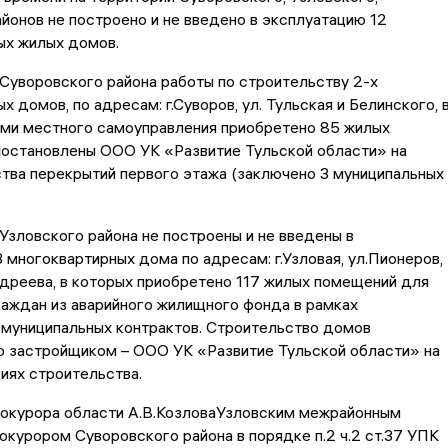
йонов не построено и не введено в эксплуатацию 12
ых жилых домов.
Суворовского района работы по строительству 2-х
 домов, по адресам: г.Суворов, ул. Тульская и Белинского, 
ами местного самоуправления приобретено 85 жилых
иостановлены ООО УК «Развитие Тульской области» на
тва перекрытий первого этажа (заключено 3 муниципальных
Узловского района не построены и не введены в
 многоквартирных дома по адресам: г.Узловая, ул.Пионеров,
ндреева, в которых приобретено 117 жилых помещений для
аждан из аварийного жилищного фонда в рамках
 муниципальных контрактов. Строительство домов
о застройщиком – ООО УК «Развитие Тульской области» на
иях строительства.
рокурора области А.В.КозловаУзловским межрайонным
окурором Суворовского района в порядке п.2 ч.2 ст.37 УПК