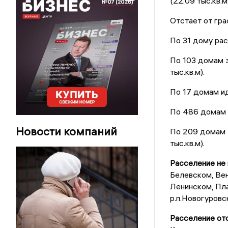
(22.09 тыс.кв.м)
Отстает от гра
По 31 дому расс
По 103 домам з
тыс.кв.м).
По 17 домам ид
По 486 домам р
Новости компаний
По 209 домам 
тыс.кв.м).
Расселение не 
Белевском, Ве
Ленинском, Пл
р.п.Новогуровс
Расселение отс