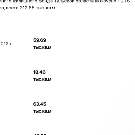
йного жилищного фонда Тульской области включено 1 278
, всего 312,65 тыс. кв.м.
59.69
012 г.
тыс.кв.м
18.46
тыс.кв.м
63.45
тыс.кв.м