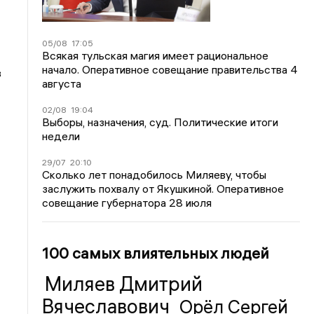
05/08
17:05
Всякая тульская магия имеет рациональное
начало. Оперативное совещание правительства 4
в
августа
02/08
19:04
Выборы, назначения, суд. Политические итоги
недели
29/07
20:10
Сколько лет понадобилось Миляеву, чтобы
заслужить похвалу от Якушкиной. Оперативное
совещание губернатора 28 июля
100 самых влиятельных людей
Миляев Дмитрий
Вячеславович
Орёл Сергей