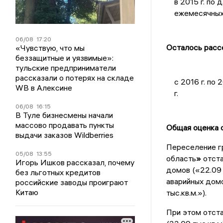
в 2015 г. по 
ежемесячных
06/08
17:20
Осталось расс
«Чувствую, что мы
беззащитные и уязвимые»:
тульские предприниматели
рассказали о потерях на складе
с 2016 г. по 
WB в Алексине
г.
06/08
16:15
В Туле бизнесмены начали
массово продавать пункты
Общая оценка 
выдачи заказов Wildberries
Переселение г
05/08
13:55
область
»
отста
Игорь Ишков рассказал, почему
домов («22.09 
без льготных кредитов
аварийных домо
российские заводы проиграют
Китаю
тыс.кв.м.»).
При этом отста