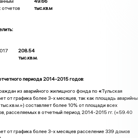
данным
49.66
 отчетов
тыс.кв.м
елить:
2017
208.54
тыс.кв.м.
отчетного периода 2014-2015 годов
:
раждан из аварийного жилищного фонда по
«
Тульская
ет от графика более 3-х месяцев, так как площадь аварийны
тыс.кв.м.») составляет более 10% от площади всех
в, расселяемых в отчетный период 2014-2015 гг. («59.40
ет от графика более 3-х месяцев расселение 339 домов