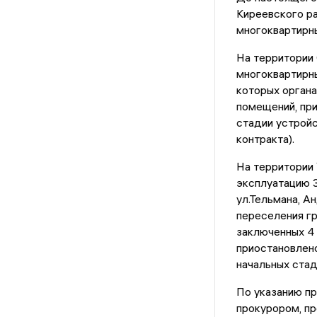
Киреевского ра
многоквартирн
На территории 
многоквартирных
которых орган
помещений, пр
стадии устройс
контракта).
На территории 
эксплуатацию 3
ул.Тельмана, А
переселения гр
заключенных 4
приостановлен
начальных стад
По указанию п
прокурором, пр