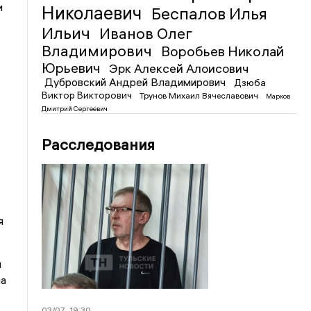
и
Николаевич
Беспалов Илья
Ильич
Иванов Олег
Владимирович
Воробьев Николай
Юрьевич
Эрк Алексей Алоисович
Дубровский Андрей Владимирович
Дзюба
Виктор Викторович
Трунов Михаил Вячеславович
Марков
Дмитрий Сергеевич
Расследования
я
и
па
03/07
19:30