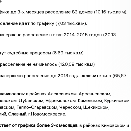
.
фика до 3-х месяцев расселение 83 домов (10,16 тыс.кв.м).
еление идет по графику (7,03 тыс.кв.м).
авершено расселение в этап 2014-2015 годов (20,13
ут судебные процессы (6,69 тыс.кв.м).
асселение не начиналось (120,09 тыс.кв.м).
завершено расселение до 2013 года включительно (65,67
начиналось
: в районах Алексинском, Арсеньевском,
невском, Дубенском, Ефремовском, Каменском, Куркинском,
авском, Тепло-Огаревском, Чернском, Щекинском,
кий, Славный, г.Новомосковске.
тает от графика более 3-х месяцев:
в районах Кимовском и