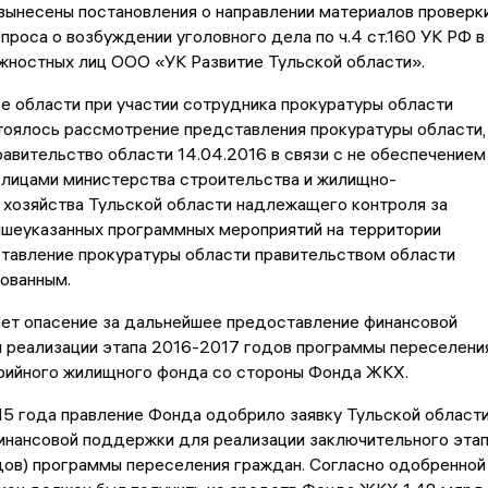
вынесены постановления о направлении материалов проверк
проса о возбуждении уголовного дела по ч.4 ст.160 УК РФ в
жностных лиц ООО «УК Развитие Тульской области».
е области при участии сотрудника прокуратуры области
тоялось рассмотрение представления прокуратуры области,
равительство области 14.04.2016 в связи с не обеспечением
лицами министерства строительства и жилищно-
 хозяйства Тульской области надлежащего контроля за
ышеуказанных программных мероприятий на территории
ставление прокуратуры области правительством области
нованным.
ает опасение за дальнейшее предоставление финансовой
 реализации этапа 2016-2017 годов программы переселени
арийного жилищного фонда со стороны Фонда ЖКХ.
15 года правление Фонда одобрило заявку Тульской област
инансовой поддержки для реализации заключительного эта
дов) программы переселения граждан. Согласно одобренной