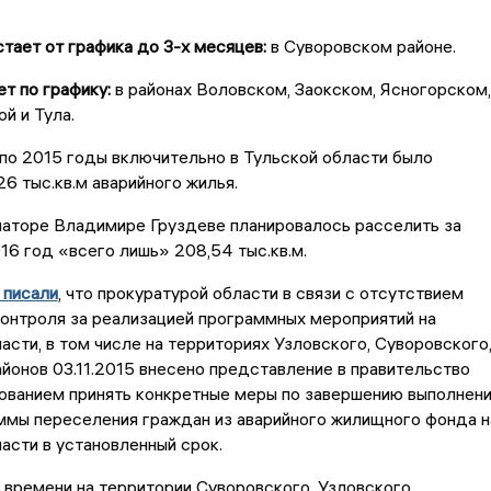
стает от графика до 3-х месяцев:
в Суворовском районе.
т по графику:
в районах Воловском, Заокском, Ясногорском,
й и Тула.
 по 2015 годы включительно в Тульской области было
26 тыс.кв.м аварийного жилья.
наторе Владимире Груздеве планировалось расселить за
16 год «всего лишь» 208,54 тыс.кв.м.
 писали
, что прокуратурой области в связи с отсутствием
онтроля за реализацией программных мероприятий на
асти, в том числе на территориях Узловского, Суворовского
йонов 03.11.2015 внесено представление в правительство
ованием принять конкретные меры по завершению выполнен
аммы переселения граждан из аварийного жилищного фонда н
асти в установленный срок.
времени на территории Суворовского, Узловского,