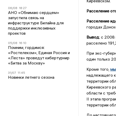
Киреевском.
06/08
18:27
Расселение
от
АНО «Обнимаю сердцем»
запустила связь на
Расселение иде
инфраструктуре Билайна для
городах Донско
поддержки инклюзивных
проектов
Вывод
: с 2008
расселено 191,
05/08
16:10
Помним, гордимся:
«Ростелеком», Единая Россия и
При экс-губер
«Леста» проведут кибертурнир
один только 20
«Битва за Москву»
Кроме того,
мы
31/07
11:45
надлежащего к
Новинки летнего сезона
территории обл
Киреевского ра
области с треб
II этапа прогр
территории обл
До настоящего 