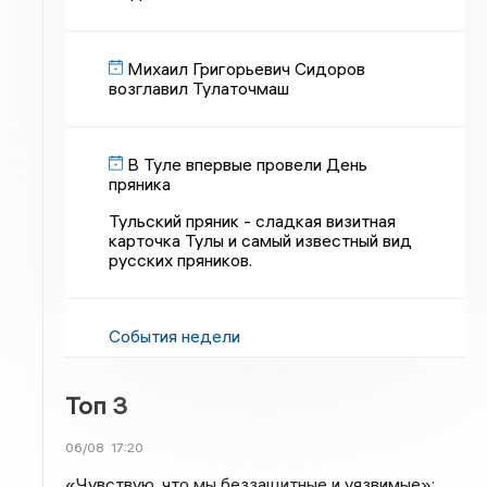
Михаил Григорьевич Сидоров
возглавил Тулаточмаш
В Туле впервые провели День
пряника
Тульский пряник - сладкая визитная
карточка Тулы и самый известный вид
русских пряников.
События недели
Топ 3
06/08
17:20
«Чувствую, что мы беззащитные и уязвимые»: