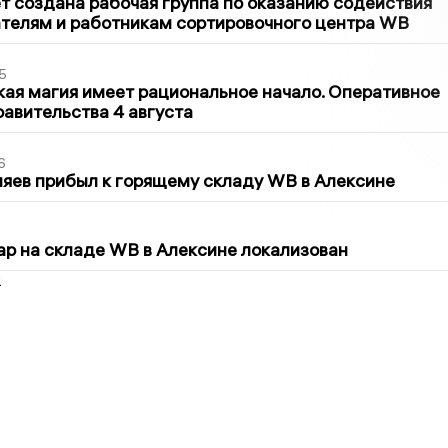
т создана рабочая группа по оказанию содействия
телям и работникам сортировочного центра WB
5
кая магия имеет рациональное начало. Оперативное
авительства 4 августа
6
яев прибыл к горящему складу WB в Алексине
5
р на складе WB в Алексине локализован
2