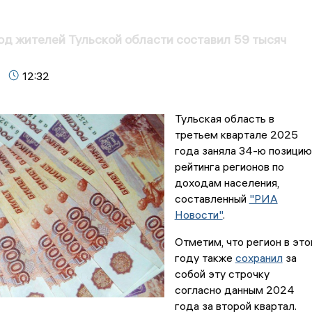
д жителей Тульской области составил 59 тысяч
12:32
Тульская область в
третьем квартале 2025
года заняла 34-ю позицию
рейтинга регионов по
доходам населения,
составленный
"РИА
Новости"
.
Отметим, что регион в эт
году также
сохранил
за
собой эту строчку
согласно данным 2024
года за второй квартал.