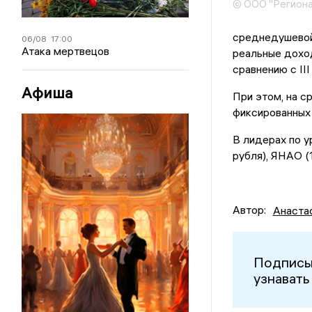
© ООО "Региона
среднедушевой 
06/08
17:00
Атака мертвецов
реальные дохо
сравнению с II
Афиша
При этом, на 
фиксированных 
В лидерах по 
рубля), ЯНАО (1
Автор:
Анаста
Подписы
узнавать