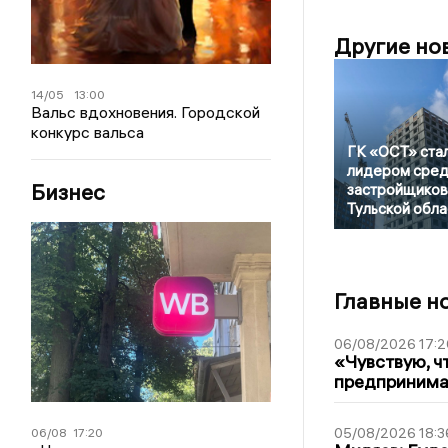
Другие но
14/05
13:00
Вальс вдохновения. Городской
конкурс вальса
ГК «ОСТ» ста
лидером сре
Бизнес
застройщиков
Тульской обла
Главные н
06/08/2026 17:2
«Чувствую, ч
предпринимат
05/08/2026 18:3
06/08
17:20