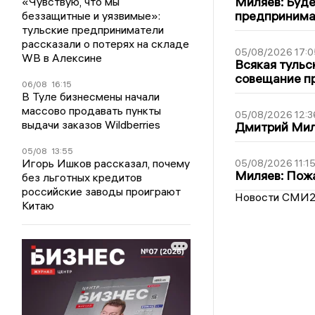
Миляев: Буде
«Чувствую, что мы
предпринима
беззащитные и уязвимые»:
тульские предприниматели
рассказали о потерях на складе
05/08/2026 17:0
WB в Алексине
Всякая тульс
совещание пр
06/08
16:15
В Туле бизнесмены начали
массово продавать пункты
05/08/2026 12:3
выдачи заказов Wildberries
Дмитрий Мил
05/08
13:55
Игорь Ишков рассказал, почему
05/08/2026 11:1
Миляев: Пожа
без льготных кредитов
российские заводы проиграют
Новости СМИ
Китаю