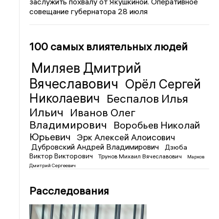
заслужить похвалу от Якушкиной. Оперативное
совещание губернатора 28 июля
100 самых влиятельных людей
Миляев Дмитрий
Вячеславович
Орёл Сергей
Николаевич
Беспалов Илья
Ильич
Иванов Олег
Владимирович
Воробьев Николай
Юрьевич
Эрк Алексей Алоисович
Дубровский Андрей Владимирович
Дзюба
Виктор Викторович
Трунов Михаил Вячеславович
Марков
Дмитрий Сергеевич
Расследования