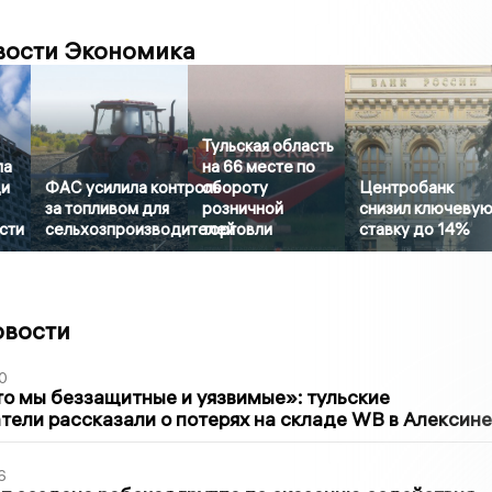
вости Экономика
Тульская область
ла
на 66 месте по
ди
ФАС усилила контроль
обороту
Центробанк
за топливом для
розничной
снизил ключеву
сти
сельхозпроизводителей
торговли
ставку до 14%
овости
0
то мы беззащитные и уязвимые»: тульские
ели рассказали о потерях на складе WB в Алексине
6