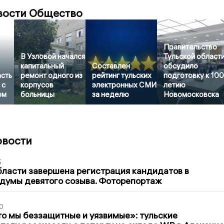
вости Общество
Правительство
В Узловой начался
Тульской област
капитальный
Составлен
обсудило
асть
ремонт одного из
рейтинг тульских
подготовку к 100
 с
корпусов
электронных СМИ
летию
ом
больницы
за неделю
Новомосковска
овости
5
бласти завершена регистрация кандидатов в
думы девятого созыва. Фоторепортаж
0
то мы беззащитные и уязвимые»: тульские