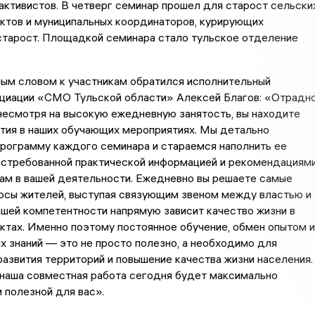
ктивистов. В четверг семинар прошел для старост сельски
ктов и муниципальных координаторов, курирующих
старост. Площадкой семинара стало тульское отделение
ным словом к участникам обратился исполнительный
циации «СМО Тульской области» Алексей Благов: «Отрадн
, несмотря на высокую ежедневную занятость, вы находите
тия в наших обучающих мероприятиях. Мы детально
рограмму каждого семинара и стараемся наполнить ее
остребованной практической информацией и рекомендациями
ам в вашей деятельности. Ежедневно вы решаете самые
осы жителей, выступая связующим звеном между властью и
ашей компетентности напрямую зависит качество жизни в
ктах. Именно поэтому постоянное обучение, обмен опытом и
х знаний — это не просто полезно, а необходимо для
азвития территорий и повышение качества жизни населения.
 наша совместная работа сегодня будет максимально
 полезной для вас».