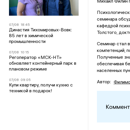
Михаил Филин п
Психологическ
семинара обсу
07/08
18:45
кафедрой психо
Династия Тихомировых-Вовк:
Толстого, докт
85 лет в химической
промышленности
Семинар стал 
компетенций, п
07/08
10:15
Полученные зн
Регоператор «МСК-НТ»
обновляет контейнерный парк в
обеспечивая бе
плановом режиме
населенных пун
07/08
09:05
Автор:
Филимо
Купи квартиру, получи кухню с
техникой в подарок!
Коммент