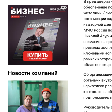
В преддверии 
обеспечение по
жителями. Заме
организации на
надзорной деят
МЧС России по
Николай Агурья
внимание на пр
правилах экспл
ключевыми асп
рамках которой
области пожарн
Новости компаний
Об организаци
органами внутр
наркотиков рас
контролю за о
подполковник п
Руководитель 