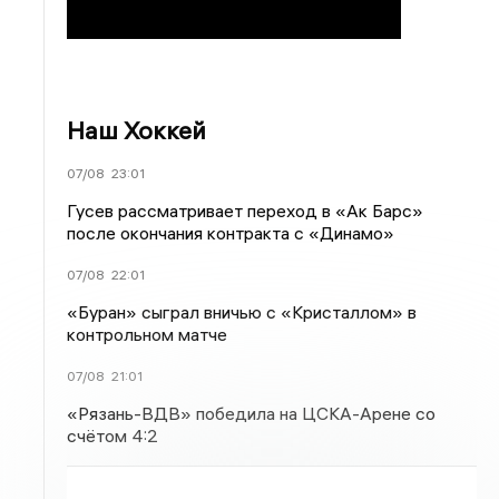
Наш Хоккей
07/08
23:01
Гусев рассматривает переход в «Ак Барс»
после окончания контракта с «Динамо»
07/08
22:01
«Буран» сыграл вничью с «Кристаллом» в
контрольном матче
07/08
21:01
«Рязань-ВДВ» победила на ЦСКА-Арене со
счётом 4:2