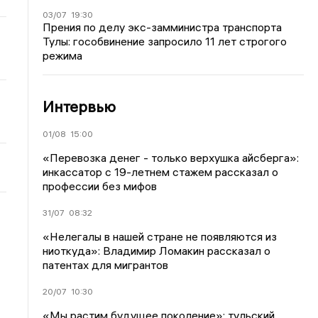
03/07
19:30
Прения по делу экс-замминистра транспорта
Тулы: гособвинение запросило 11 лет строгого
режима
Интервью
01/08
15:00
«Перевозка денег - только верхушка айсберга»:
инкассатор с 19-летнем стажем рассказал о
профессии без мифов
31/07
08:32
«Нелегалы в нашей стране не появляются из
ниоткуда»: Владимир Ломакин рассказал о
патентах для мигрантов
20/07
10:30
«Мы растим будущее поколение»: тульский