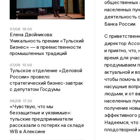
общественных а
населенных пун
деятельность 
Банка России.
07/08
19:00
Елена Двойникова:
С приветствен
Уникальность премии «Тульский
директор Ассо
Бизнес» — в преемственности
и приятно, что
промышленных традиций
время для учас
продумываем п
07/08
10:00
Тульское отделение «Деловой
актуальной и в
России» провело
чтобы помочь в
стратегический бизнес-завтрак
насущные вопр
с депутатом Госдумы
людьми, и от в
населенных пун
06/08
17:20
«Чувствую, что мы
получение новы
беззащитные и уязвимые»:
эффективного р
тульские предприниматели
Надеемся, что
рассказали о потерях на складе
плодотворной и
WB в Алексине