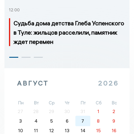
12:00
Судьба дома детства Глеба Успенского
в Туле: жильцов расселили, памятник
ждет перемен
АВГУСТ
2026
Пн
Вт
Ср
Чт
Пт
Сб
Вс
27
28
29
30
31
1
2
3
4
5
6
7
8
9
10
11
12
13
14
15
16