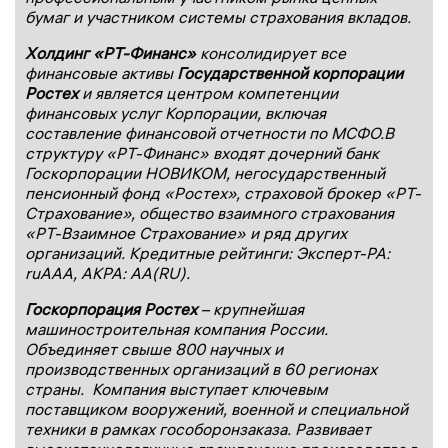
бумаг и участником системы страхования вкладов.
Холдинг «РТ-Финанс»
консолидирует все
финансовые активы
Государственной корпорации
Ростех
и является центром компетенции
финансовых услуг Корпорации, включая
составление финансовой отчетности по МСФО.В
структуру «РТ-Финанс» входят дочерний банк
Госкорпорации НОВИКОМ, негосударственный
пенсионный фонд «Ростех», страховой брокер «РТ-
Страхование», общество взаимного страхования
«РТ-Взаимное Страхование» и ряд других
организаций. Кредитные рейтинги: Эксперт-РА:
ruAAA, АКРА: AA(RU).
Госкорпорация Ростех
– крупнейшая
машиностроительная компания России.
Объединяет свыше 800 научных и
производственных организаций в 60 регионах
страны. Компания выступает ключевым
поставщиком вооружений, военной и специальной
техники в рамках гособоронзаказа. Развивает