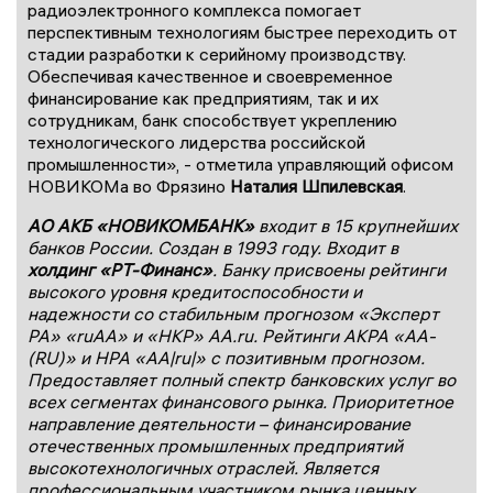
радиоэлектронного комплекса помогает
перспективным технологиям быстрее переходить от
стадии разработки к серийному производству.
Обеспечивая качественное и своевременное
финансирование как предприятиям, так и их
сотрудникам, банк способствует укреплению
технологического лидерства российской
промышленности», - отметила управляющий офисом
НОВИКОМа во Фрязино
Наталия Шпилевская
.
АО АКБ «НОВИКОМБАНК»
входит в 15 крупнейших
банков России. Создан в 1993 году. Входит в
холдинг «РТ-Финанс»
. Банку присвоены рейтинги
высокого уровня кредитоспособности и
надежности со стабильным прогнозом «Эксперт
РА» «ruАА» и «НКР» АА.ru. Рейтинги АКРА «АА-
(RU)» и НРА «АА|ru|» с позитивным прогнозом.
Предоставляет полный спектр банковских услуг во
всех сегментах финансового рынка. Приоритетное
направление деятельности – финансирование
отечественных промышленных предприятий
высокотехнологичных отраслей. Является
профессиональным участником рынка ценных