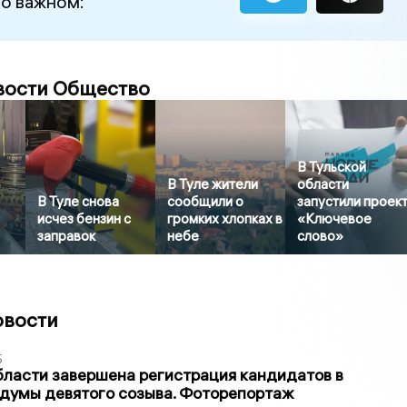
 о важном:
вости Общество
В Тульской
В Туле жители
области
В Туле снова
сообщили о
запустили проек
исчез бензин с
громких хлопках в
«Ключевое
заправок
небе
слово»
овости
5
бласти завершена регистрация кандидатов в
думы девятого созыва. Фоторепортаж