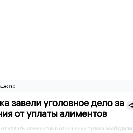
щество
ка завели уголовное дело за
ния от уплаты алиментов
 от уплаты алиментов в отношении туляка возбудили