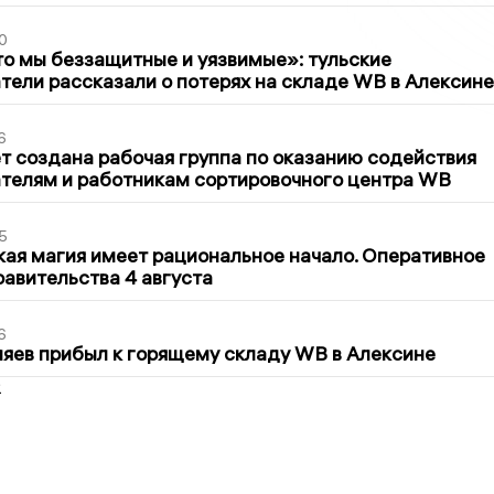
0
то мы беззащитные и уязвимые»: тульские
ели рассказали о потерях на складе WB в Алексине
6
т создана рабочая группа по оказанию содействия
телям и работникам сортировочного центра WB
5
кая магия имеет рациональное начало. Оперативное
авительства 4 августа
6
яев прибыл к горящему складу WB в Алексине
2