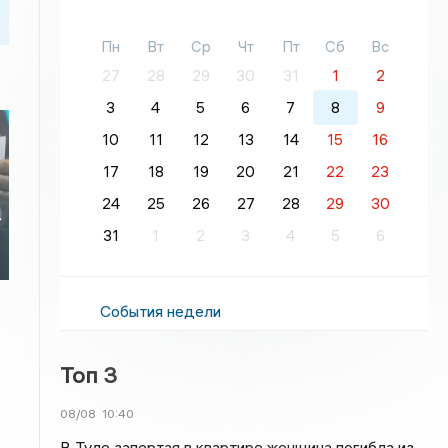
Пн
Вт
Ср
Чт
Пт
Сб
Вс
27
28
29
30
31
1
2
3
4
5
6
7
8
9
10
11
12
13
14
15
16
17
18
19
20
21
22
23
24
25
26
27
28
29
30
т
31
1
2
3
4
5
6
События недели
Топ 3
08/08
10:40
В Туле запертая в квартире женщина погибла из-