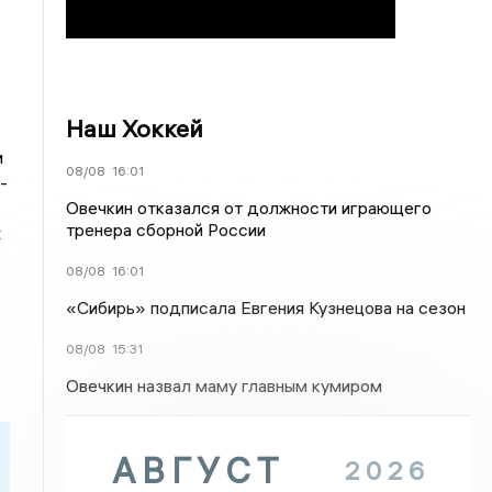
Наш Хоккей
и
08/08
16:01
-
Овечкин отказался от должности играющего
тренера сборной России
х
08/08
16:01
«Сибирь» подписала Евгения Кузнецова на сезон
08/08
15:31
Овечкин назвал маму главным кумиром
АВГУСТ
2026