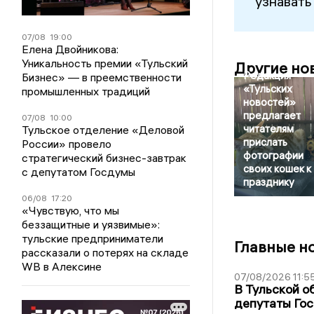
узнавать
07/08
19:00
Елена Двойникова:
Уникальность премии «Тульский
Другие но
Редакция
Бизнес» — в преемственности
«Тульских
промышленных традиций
новостей»
предлагает
07/08
10:00
читателям
Тульское отделение «Деловой
прислать
России» провело
фотографии
стратегический бизнес-завтрак
своих кошек к
с депутатом Госдумы
празднику
06/08
17:20
«Чувствую, что мы
беззащитные и уязвимые»:
тульские предприниматели
Главные н
рассказали о потерях на складе
WB в Алексине
07/08/2026 11:5
В Тульской о
депутаты Гос