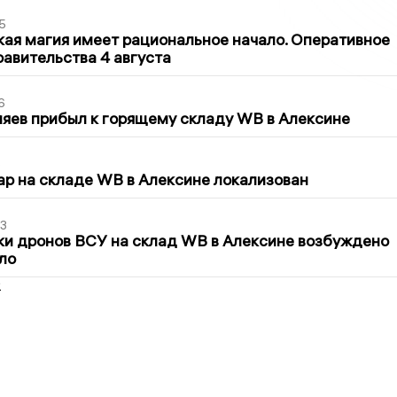
5
кая магия имеет рациональное начало. Оперативное
авительства 4 августа
6
яев прибыл к горящему складу WB в Алексине
5
р на складе WB в Алексине локализован
3
ки дронов ВСУ на склад WB в Алексине возбуждено
ло
2