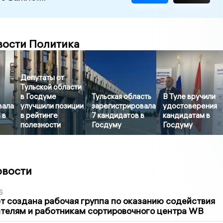
вости Политика
Депутаты от
Тульской области
в Госдуме
Тульская область
В Туле вручили
вала
улучшили позиции
зарегистрировала
удостоверения
 в
в рейтинге
7 кандидатов в
кандидатам в
полезности
Госдуму
Госдуму
овости
6
т создана рабочая группа по оказанию содействия
телям и работникам сортировочного центра WB