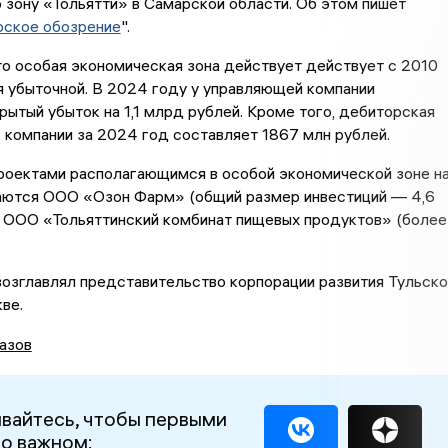
зону «Тольятти» в Самарской области. Об этом пишет
ское обозрение
".
о особая экономическая зона действует действует с 2010
я убыточной. В 2024 году у управляющей компании
рытый убыток на 1,1 млрд рублей. Кроме того, дебиторская
компании за 2024 год составляет 1867 млн рублей.
роектами располагающимся в особой экономической зоне н
аются ООО «Озон Фарм» (общий размер инвестиций — 4,6
и ООО «Тольяттинский комбинат пищевых продуктов» (более
озглавлял представительство корпорации развития Тульско
кве.
азов
вайтесь, чтобы первыми
 о важном: