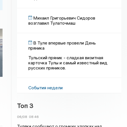
Михаил Григорьевич Сидоров
возглавил Тулаточмаш
В Туле впервые провели День
пряника
Тульский пряник - сладкая визитная
карточка Тулы и самый известный вид
русских пряников.
События недели
Топ 3
06/08
08:46
Туляки сообщают о громких хлопках над