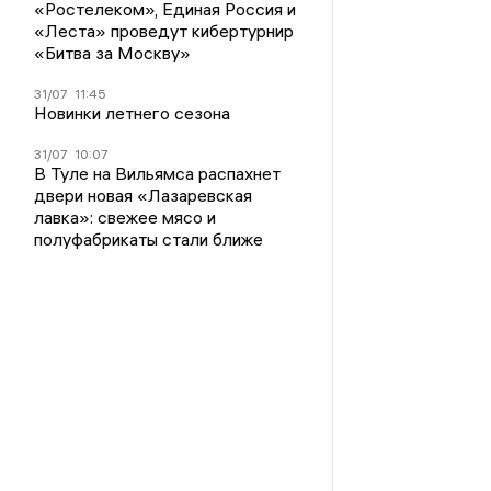
«Ростелеком», Единая Россия и
«Леста» проведут кибертурнир
«Битва за Москву»
31/07
11:45
Новинки летнего сезона
31/07
10:07
В Туле на Вильямса распахнет
двери новая «Лазаревская
лавка»: свежее мясо и
полуфабрикаты стали ближе