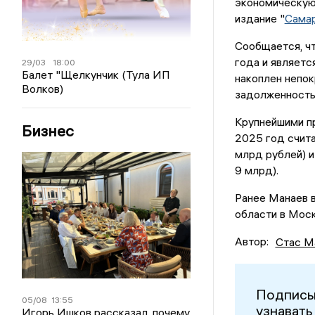
экономическую 
издание "
Самар
Сообщается, чт
года и являетс
29/03
18:00
Балет "Щелкунчик (Тула ИП
накоплен непок
Волков)
задолженность 
Крупнейшими п
Бизнес
2025 год счит
млрд рублей) 
9 млрд).
Ранее Манаев в
области в Мос
Автор:
Стас М
Подписы
05/08
13:55
узнавать
Игорь Ишков рассказал, почему