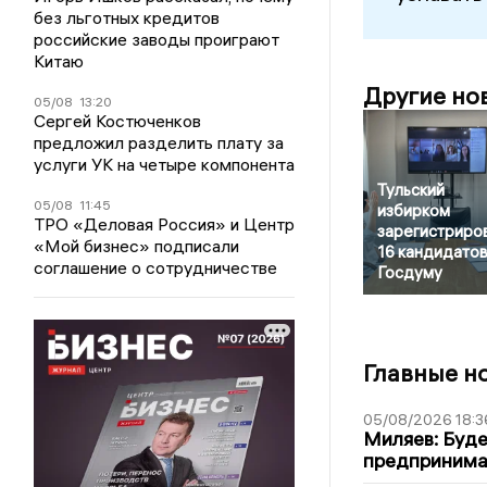
без льготных кредитов
российские заводы проиграют
Китаю
Другие но
05/08
13:20
Сергей Костюченков
предложил разделить плату за
услуги УК на четыре компонента
Тульский
05/08
11:45
избирком
ТРО «Деловая Россия» и Центр
зарегистриро
«Мой бизнес» подписали
16 кандидатов
соглашение о сотрудничестве
Госдуму
Главные н
05/08/2026 18:3
Миляев: Буде
предпринима