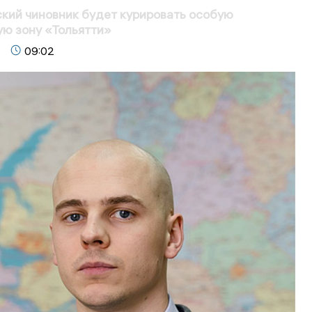
кий чиновник будет курировать особую
ю зону «Тольятти»
09:02