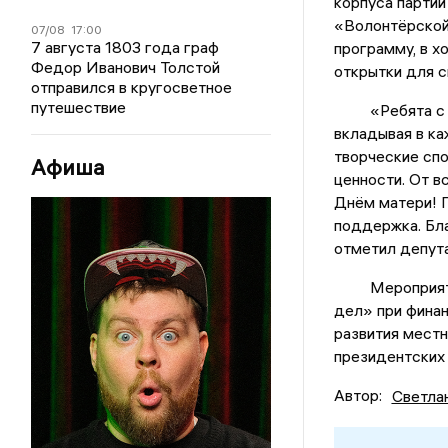
корпуса партии
«Волонтёрской
07/08
17:00
7 августа 1803 года граф
программу, в х
Федор Иванович Толстой
открытки для с
отправился в кругосветное
путешествие
«Ребята с бол
вкладывая в ка
творческие спо
Афиша
ценности. От в
Днём матери! П
поддержка. Бла
отметил депут
Мероприятие 
дел» при фина
развития местн
президентских 
Автор:
Светла