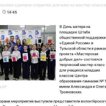
льники сделали открытки для мам на мастер-классе
14:45
В День матери на
площадке Штаба
общественной поддержки
«Единой России» в
Тульской области в рамка
проекта «Мастерская
добрых дел» состоялся
творческий мастер-класс
для учащихся младших
классов Центра
образования-гимназии № 1
имени Александра и Олег
а ЕР
Трояновских.
ми мероприятия выступили представители волонтёрског