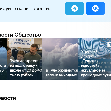
ируйте наши новости:
вости Общество
Утренний
дайджест
Туляки потратят
«Тульских
уста
на подготовку к
новостей»:
 5
школе от 20 до 40
В Туле ожидаются
актуальное за
тысяч рублей
теплые выходные
прошедшие сутк
овости
5