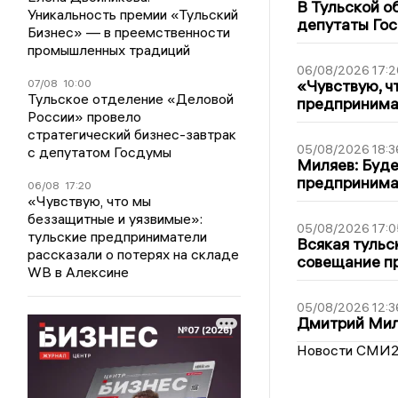
В Тульской о
Уникальность премии «Тульский
депутаты Гос
Бизнес» — в преемственности
промышленных традиций
06/08/2026 17:2
«Чувствую, ч
07/08
10:00
Тульское отделение «Деловой
предпринимат
России» провело
стратегический бизнес-завтрак
05/08/2026 18:3
с депутатом Госдумы
Миляев: Буде
предпринима
06/08
17:20
«Чувствую, что мы
беззащитные и уязвимые»:
05/08/2026 17:0
тульские предприниматели
Всякая тульс
рассказали о потерях на складе
совещание пр
WB в Алексине
05/08/2026 12:3
Дмитрий Мил
Новости СМИ