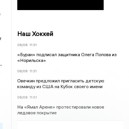
е
Наш Хоккей
т
08/08
11:31
«Буран» подписал защитника Олега Попова из
«Норильска»
-
08/08
11:31
Овечкин предложил пригласить детскую
команду из США на Кубок своего имени
08/08
11:01
На «Ямал Арене» протестировали новое
ледовое покрытие