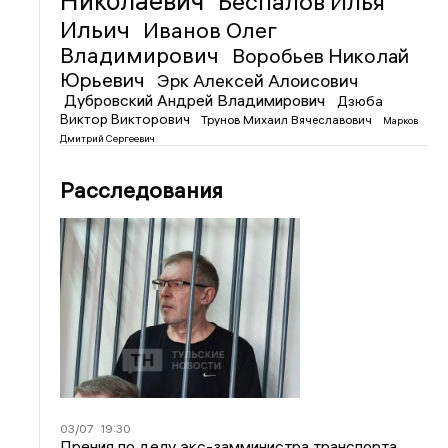
Николаевич
Беспалов Илья
Ильич
Иванов Олег
Владимирович
Воробьев Николай
Юрьевич
Эрк Алексей Алоисович
Дубровский Андрей Владимирович
Дзюба
Виктор Викторович
Трунов Михаил Вячеславович
Марков
Дмитрий Сергеевич
Расследования
03/07
19:30
Прения по делу экс-замминистра транспорта