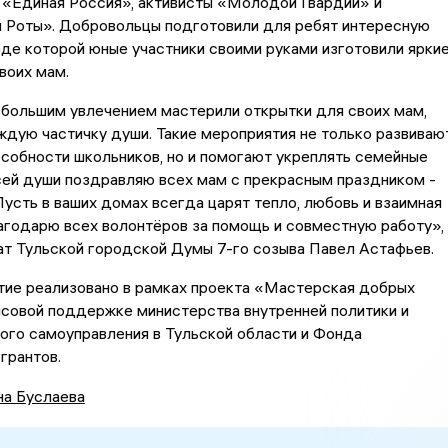
 «Единая Россия», активисты «Молодой Гвардии» и
 Роты». Добровольцы подготовили для ребят интересную
оде которой юные участники своими руками изготовили ярки
воих мам.
ьшим увлечением мастерили открытки для своих мам,
ждую частичку души. Такие мероприятия не только развиваю
собности школьников, но и помогают укреплять семейные
сей души поздравляю всех мам с прекрасным праздником -
усть в ваших домах всегда царят тепло, любовь и взаимная
годарю всех волонтёров за помощь и совместную работу», 
ат Тульской городской Думы 7-го созыва Павел Астафьев.
реализовано в рамках проекта «Мастерская добрых
нсовой поддержке министерства внутренней политики и
ого самоуправления в Тульской области и Фонда
грантов.
на Буслаева