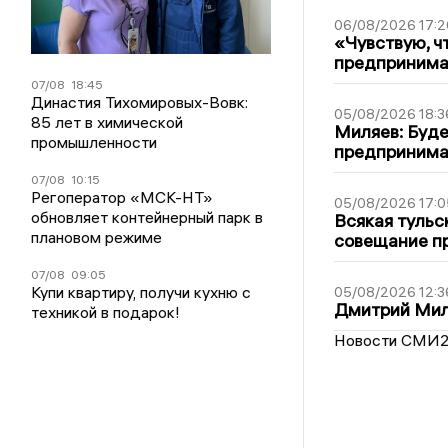
06/08/2026 17:2
«Чувствую, ч
предпринимат
07/08
18:45
Династия Тихомировых-Вовк:
05/08/2026 18:3
85 лет в химической
Миляев: Буде
промышленности
предпринима
07/08
10:15
Регоператор «МСК-НТ»
05/08/2026 17:0
обновляет контейнерный парк в
Всякая тульс
плановом режиме
совещание пр
07/08
09:05
Купи квартиру, получи кухню с
05/08/2026 12:3
Дмитрий Мил
техникой в подарок!
Новости СМИ