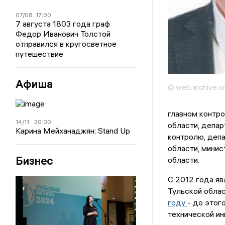
07/08
17:00
7 августа 1803 года граф
Федор Иванович Толстой
отправился в кругосветное
путешествие
Афиша
© web.archive.o
главном контро
14/11
20:00
области, депар
Карина Мейханаджян: Stand Up
контролю, деп
области, мини
Бизнес
области.
С 2012 года я
Тульской обла
году
- до этог
технической ин