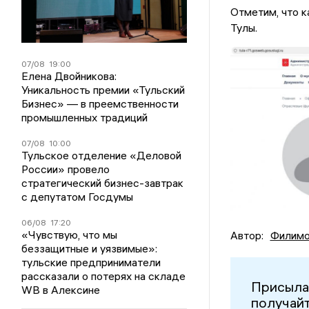
Отметим, что к
Тулы.
07/08
19:00
Елена Двойникова:
Уникальность премии «Тульский
Бизнес» — в преемственности
промышленных традиций
07/08
10:00
Тульское отделение «Деловой
России» провело
стратегический бизнес-завтрак
с депутатом Госдумы
06/08
17:20
«Чувствую, что мы
Автор:
Филимо
беззащитные и уязвимые»:
тульские предприниматели
рассказали о потерях на складе
Присыла
WB в Алексине
получайт