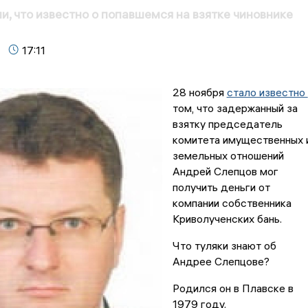
и, что известно о попавшемся на взятке чиновнике
17:11
28 ноября
стало известно
том, что задержанный за
взятку председатель
комитета имущественных 
земельных отношений
Андрей Слепцов мог
получить деньги от
компании собственника
Криволученских бань.
Что туляки знают об
Андрее Слепцове?
Родился он в Плавске в
1979 году.