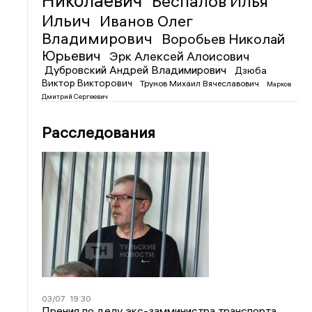
Николаевич
Беспалов Илья
Ильич
Иванов Олег
Владимирович
Воробьев Николай
Юрьевич
Эрк Алексей Алоисович
Дубровский Андрей Владимирович
Дзюба
Виктор Викторович
Трунов Михаил Вячеславович
Марков
Дмитрий Сергеевич
Расследования
03/07
19:30
Прения по делу экс-замминистра транспорта