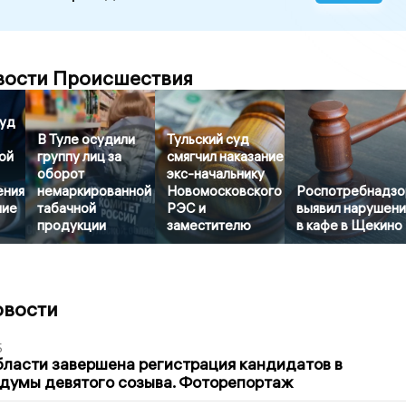
вости Происшествия
суд
В Туле осудили
Тульский суд
ой
группу лиц за
смягчил наказание
оборот
экс-начальнику
ения
немаркированной
Новомосковского
Роспотребнадзо
ние
табачной
РЭС и
выявил нарушени
продукции
заместителю
в кафе в Щекино
овости
5
бласти завершена регистрация кандидатов в
думы девятого созыва. Фоторепортаж