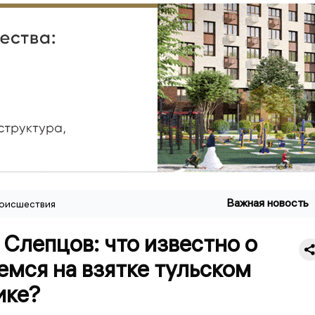
Важная новость
оисшествия
Слепцов: что известно о
мся на взятке тульском
ике?