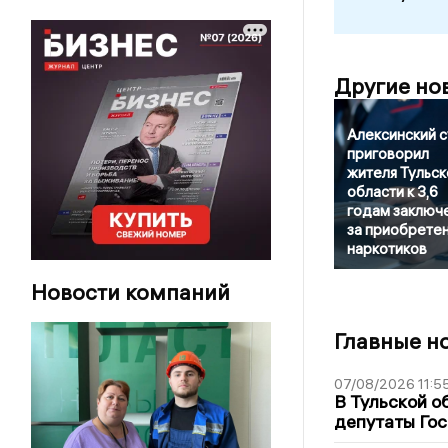
Другие но
Алексинский 
приговорил
жителя Тульск
области к 3,6
годам заключ
за приобрете
наркотиков
Новости компаний
Главные н
07/08/2026 11:5
В Тульской о
депутаты Гос