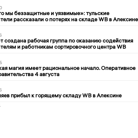
0
то мы беззащитные и уязвимые»: тульские
ели рассказали о потерях на складе WB в Алексине
6
т создана рабочая группа по оказанию содействия
телям и работникам сортировочного центра WB
5
кая магия имеет рациональное начало. Оперативное
авительства 4 августа
6
яев прибыл к горящему складу WB в Алексине
2