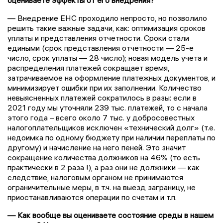
оцениваете эффекты от его внедрения?
— Внедрение ЕНС проходило непросто, но позволило
решить такие важные задачи, как: оптимизация сроков
уплаты и представления отчетности. Сроки стали
едиными (срок представления отчетности — 25-е
число, срок уплаты — 28 число); новая модель учета и
распределения платежей сокращает время,
затрачиваемое на оформление платежных документов, и
минимизирует ошибки при их заполнении. Количество
невыясненных платежей сократилось в разы: если в
2021 году мы уточняли 239 тыс. платежей, то с начала
этого года – всего около 7 тыс. у добросовестных
налогоплательщиков исключен «технический долг» (т.е.
недоимка по одному бюджету при наличии переплаты по
другому) и начисление на него пеней. Это значит
сокращение количества должников на 46% (то есть
практически в 2 раза !), а раз они не должники — как
следствие, налоговым органом не принимаются
ограничительные меры, в т.ч. на выезд заграницу, не
приостанавливаются операции по счетам и т.п.
— Как вообще вы оцениваете состояние среды в нашем