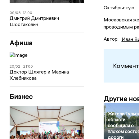
Октябрьскую.
09/08
12:00
Дмитрий Дмитриевич
Московская же
Шостакович
проводимым ра
Автор:
Иван В
Афиша
Коммент
20/02
21:00
Доктор Шлягер и Марина
Хлебникова
Бизнес
Другие но
Жители Тульс
области
сообщили о
плохом состо
дороги