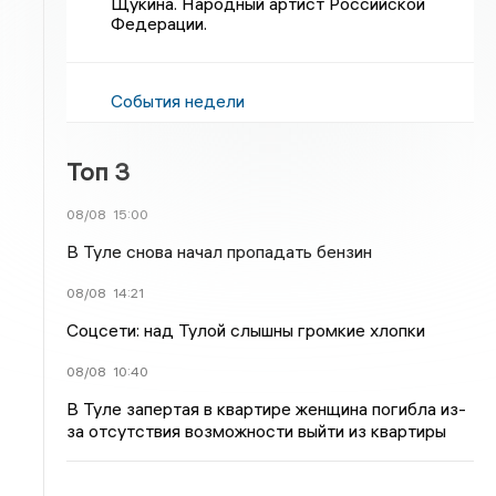
Щукина. Народный артист Российской
Федерации.
События недели
Топ 3
08/08
15:00
В Туле снова начал пропадать бензин
08/08
14:21
Соцсети: над Тулой слышны громкие хлопки
08/08
10:40
В Туле запертая в квартире женщина погибла из-
за отсутствия возможности выйти из квартиры