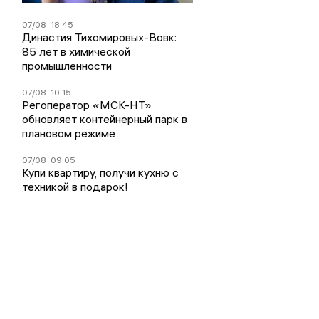
07/08
18:45
Династия Тихомировых-Вовк:
85 лет в химической
промышленности
07/08
10:15
Регоператор «МСК-НТ»
обновляет контейнерный парк в
плановом режиме
07/08
09:05
Купи квартиру, получи кухню с
техникой в подарок!