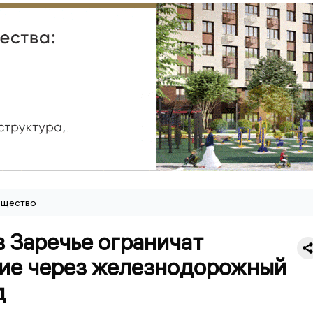
щество
в Заречье ограничат
ие через железнодорожный
д