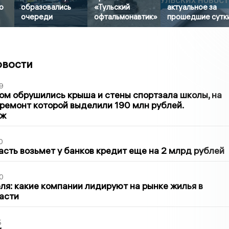
о
образовались
«Тульский
актуальное за
очереди
офтальмонавтик»
прошедшие сутк
овости
9
м обрушились крыша и стены спортзала школы, на
ремонт которой выделили 190 млн рублей.
аж
0
асть возьмет у банков кредит еще на 2 млрд рублей
0
ля: какие компании лидируют на рынке жилья в
асти
5