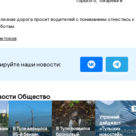
Горького, Токарева и
лезная дорога просит водителей с пониманием отнестись к
ботам.
икторов
ируйте наши новости:
вости Общество
кой
Утренний
дайджест
янии
В Туле вернулся
В Туле появился
«Тульских
95-й бензин,
бронзовый
новостей»: