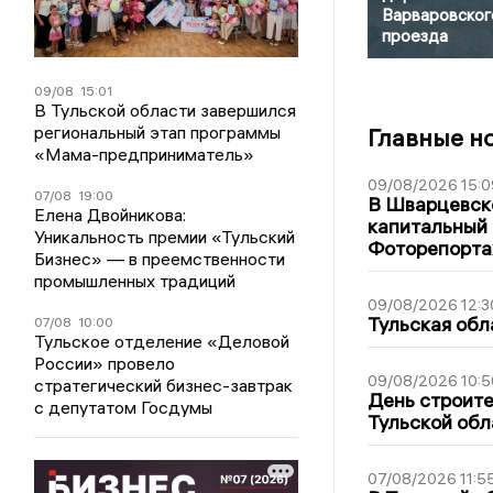
Варваровског
проезда
09/08
15:01
В Тульской области завершился
региональный этап программы
Главные н
«Мама-предприниматель»
09/08/2026 15:0
07/08
19:00
В Шварцевско
Елена Двойникова:
капитальный 
Уникальность премии «Тульский
Фоторепорт
Бизнес» — в преемственности
промышленных традиций
09/08/2026 12:3
Тульская обл
07/08
10:00
Тульское отделение «Деловой
России» провело
09/08/2026 10:5
стратегический бизнес-завтрак
День строите
с депутатом Госдумы
Тульской обл
07/08/2026 11:5