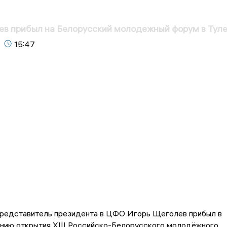
ев прибыл на Белорусский молодежный форум в Тул
15:47
редставитель президента в ЦФО Игорь Щеголев прибыл в
онию открытия XIII Российско-Белорусского молодёжного