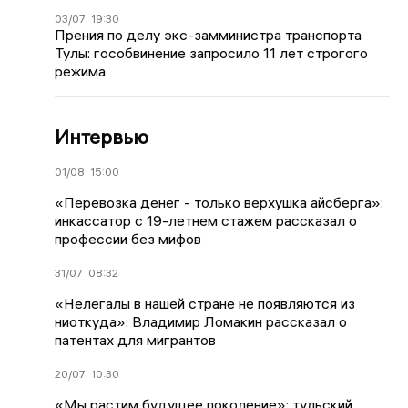
03/07
19:30
Прения по делу экс-замминистра транспорта
Тулы: гособвинение запросило 11 лет строгого
режима
Интервью
01/08
15:00
«Перевозка денег - только верхушка айсберга»:
инкассатор с 19-летнем стажем рассказал о
профессии без мифов
31/07
08:32
«Нелегалы в нашей стране не появляются из
ниоткуда»: Владимир Ломакин рассказал о
патентах для мигрантов
20/07
10:30
«Мы растим будущее поколение»: тульский