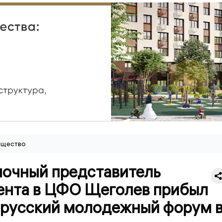
щество
очный представитель
ента в ЦФО Щеголев прибыл
орусский молодежный форум 