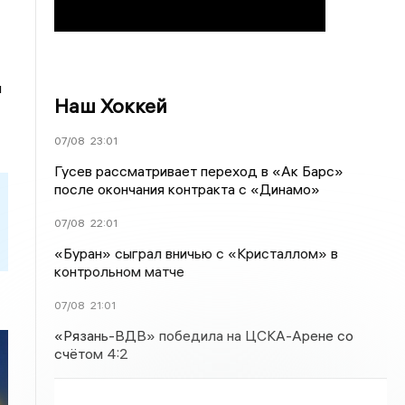
л
Наш Хоккей
07/08
23:01
Гусев рассматривает переход в «Ак Барс»
после окончания контракта с «Динамо»
07/08
22:01
«Буран» сыграл вничью с «Кристаллом» в
контрольном матче
07/08
21:01
«Рязань-ВДВ» победила на ЦСКА-Арене со
счётом 4:2