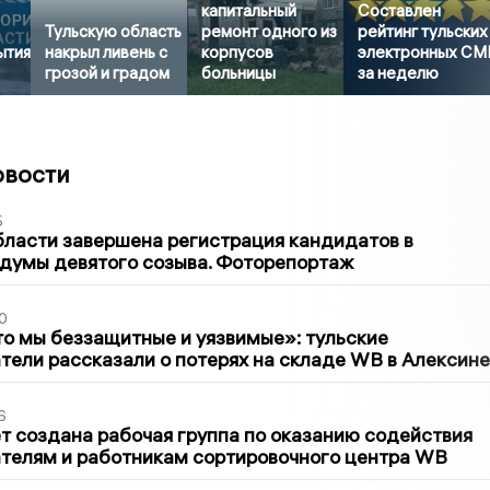
капитальный
Составлен
Тульскую область
ремонт одного из
рейтинг тульских
ытия
накрыл ливень с
корпусов
электронных СМ
грозой и градом
больницы
за неделю
овости
5
бласти завершена регистрация кандидатов в
думы девятого созыва. Фоторепортаж
0
то мы беззащитные и уязвимые»: тульские
ели рассказали о потерях на складе WB в Алексине
6
т создана рабочая группа по оказанию содействия
телям и работникам сортировочного центра WB