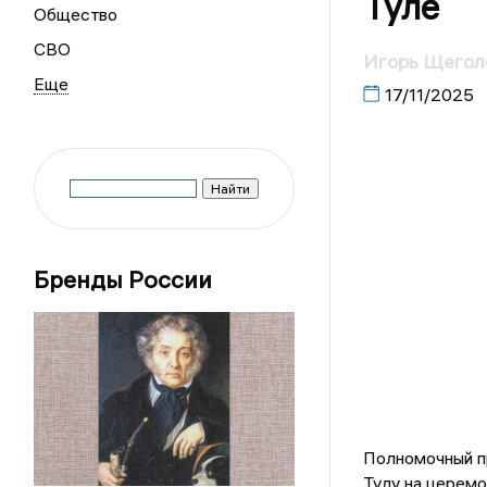
Туле
Общество
СВО
Игорь Щегол
17/11/2025
Бренды России
Полномочный п
Тулу на церем