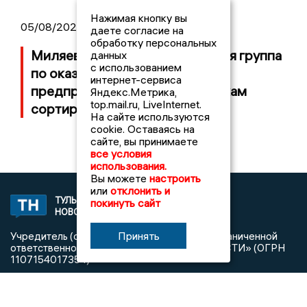
Нажимая кнопку вы
05/08/2026 18:36
даете согласие на
обработку персональных
Миляев: Будет создана рабочая группа
данных
с использованием
по оказанию содействия
интернет-сервиса
предпринимателям и работникам
Яндекс.Метрика,
top.mail.ru, LiveInternet.
сортировочного центра WB
На сайте используются
cookie. Оставаясь на
сайте, вы принимаете
все условия
использования.
Вы можете
настроить
или
отклонить и
ТУЛЬСКИЕ
покинуть сайт
2008 © NEWSTULA.RU | СИ
НОВОСТИ
«Тульские новости»
Принять
Учредитель (соучредители): Общество с ограниченной
ответственностью «РЕГИОНАЛЬНЫЕ НОВОСТИ» (ОГРН
1107154017354)
Главный редактор: Попова С.А.
8 (4872) 710-803
Телефон редакции: