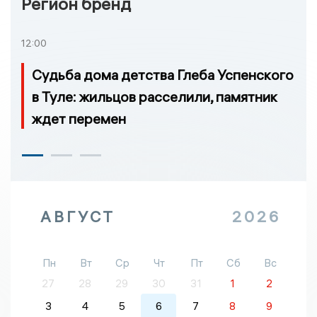
Регион бренд
12:00
Судьба дома детства Глеба Успенского
в Туле: жильцов расселили, памятник
ждет перемен
АВГУСТ
2026
Пн
Вт
Ср
Чт
Пт
Сб
Вс
27
28
29
30
31
1
2
3
4
5
6
7
8
9