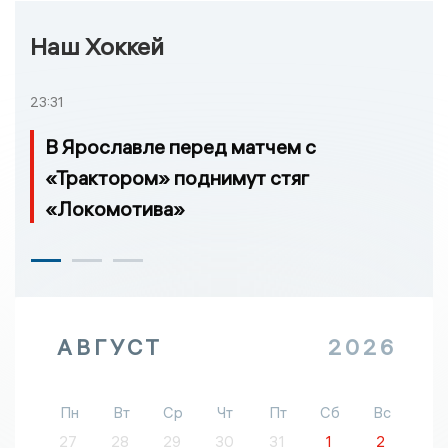
Наш Хоккей
23:31
В Ярославле перед матчем с
«Трактором» поднимут стяг
«Локомотива»
АВГУСТ
2026
Пн
Вт
Ср
Чт
Пт
Сб
Вс
27
28
29
30
31
1
2