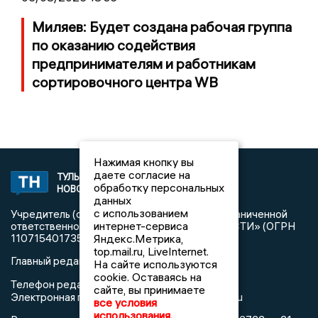
Миляев: Будет создана рабочая группа
по оказанию содействия
предпринимателям и работникам
сортировочного центра WB
Нажимая кнопку вы
даете согласие на
ТУЛЬСКИЕ
2008 © NEWSTULA.RU | СИ
обработку персональных
НОВОСТИ
«Тульские новости»
данных
с использованием
Учредитель (соучредители): Общество с ограниченной
интернет-сервиса
ответственностью «РЕГИОНАЛЬНЫЕ НОВОСТИ» (ОГРН
Яндекс.Метрика,
1107154017354)
top.mail.ru, LiveInternet.
Главный редактор: Попова С.А.
На сайте используются
cookie. Оставаясь на
8 (4872) 710-803
Телефон редакции:
сайте, вы принимаете
info@newstula.ru
Электронная почта редакции:
все условия
использования.