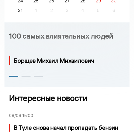
24
25
26
27
28
29
30
31
1
2
3
4
5
6
100 самых влиятельных людей
Борщев Михаил Михаилович
Интересные новости
08/08
15:00
В Туле снова начал пропадать бензин