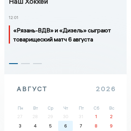
Наш Хоккей
12:01
«Рязань-ВДВ» и «Дизель» сыграют
товарищеский матч 6 августа
АВГУСТ
2026
Пн
Вт
Ср
Чт
Пт
Сб
Вс
27
28
29
30
31
1
2
3
4
5
6
7
8
9