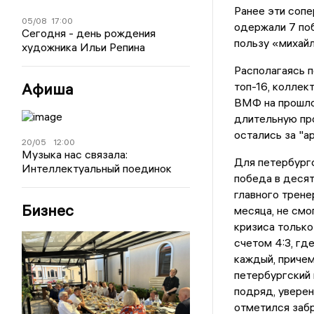
Ранее эти сопе
05/08
17:00
одержали 7 поб
Сегодня - день рождения
пользу «михайл
художника Ильи Репина
Располагаясь п
Афиша
топ-16, коллек
ВМФ на прошло
длительную пр
остались за "а
20/05
12:00
Музыка нас связала:
Для петербургс
Интеллектуальный поединок
победа в десят
главного трене
Бизнес
месяца, не см
кризиса только
счетом 4:3, гд
каждый, причем
петербургский 
подряд, уверен
отметился заб