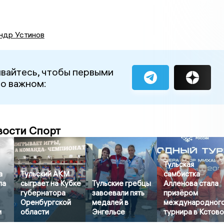
ндр Устинов
вайтесь, чтобы первыми
 о важном:
вости Спорт
Тульская
а
Тульский АКМ
самбистка
ла
сыграет на Кубке
Тульские гребцы
Алленова стала
губернатора
завоевали пять
призёром
Оренбургской
медалей в
международног
и
области
Энгельсе
турнира в Кстов