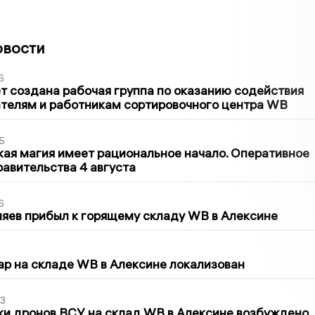
овости
6
т создана рабочая группа по оказанию содействия
телям и работникам сортировочного центра WB
5
кая магия имеет рациональное начало. Оперативное
авительства 4 августа
6
яев прибыл к горящему складу WB в Алексине
5
р на складе WB в Алексине локализован
3
ки дронов ВСУ на склад WB в Алексине возбуждено