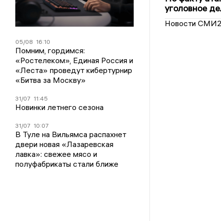
уголовное де
Новости СМИ
05/08
16:10
Помним, гордимся:
«Ростелеком», Единая Россия и
«Леста» проведут кибертурнир
«Битва за Москву»
31/07
11:45
Новинки летнего сезона
31/07
10:07
В Туле на Вильямса распахнет
двери новая «Лазаревская
лавка»: свежее мясо и
полуфабрикаты стали ближе