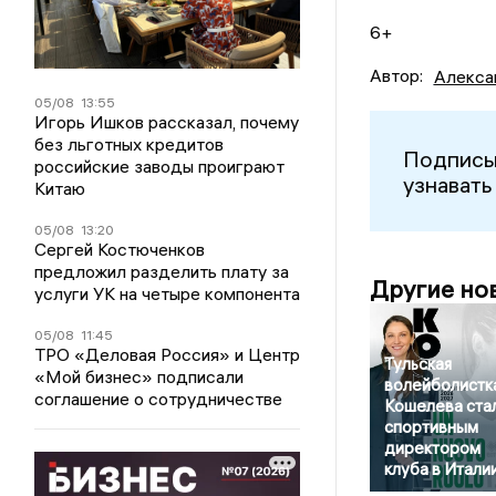
6+
Автор:
Алекса
05/08
13:55
Игорь Ишков рассказал, почему
без льготных кредитов
Подписы
российские заводы проиграют
узнавать
Китаю
05/08
13:20
Сергей Костюченков
предложил разделить плату за
Другие но
услуги УК на четыре компонента
05/08
11:45
ТРО «Деловая Россия» и Центр
Тульская
«Мой бизнес» подписали
волейболистк
соглашение о сотрудничестве
Кошелева ста
спортивным
директором
клуба в Итали