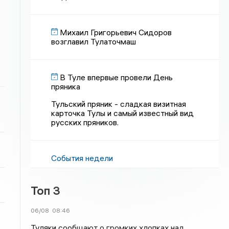
Михаил Григорьевич Сидоров
возглавил Тулаточмаш
В Туле впервые провели День
пряника
Тульский пряник - сладкая визитная
карточка Тулы и самый известный вид
русских пряников.
События недели
Топ 3
06/08
08:46
Туляки сообщают о громких хлопках над