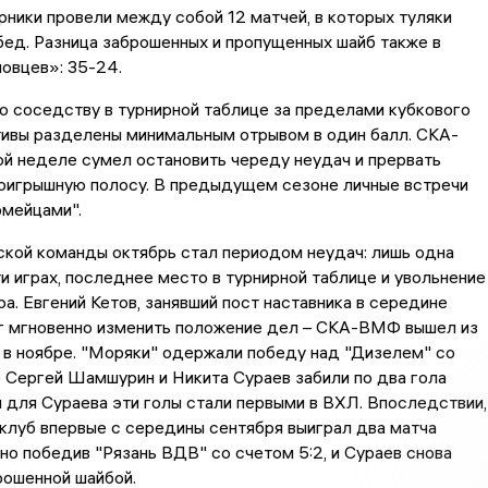
рники провели между собой 12 матчей, в которых туляки
ед. Разница заброшенных и пропущенных шайб также в
овцев»: 35-24.
о соседству в турнирной таблице за пределами кубкового
тивы разделены минимальным отрывом в один балл. СКА-
й неделе сумел остановить череду неудач и прервать
оигрышную полосу. В предыдущем сезоне личные встречи
рмейцами".
кой команды октябрь стал периодом неудач: лишь одна
и играх, последнее место в турнирной таблице и увольнение
ра. Евгений Кетов, занявший пост наставника в середине
ог мгновенно изменить положение дел – СКА-ВМФ вышел из
 в ноябре. "Моряки" одержали победу над "Дизелем" со
е Сергей Шамшурин и Никита Сураев забили по два гола
 для Сураева эти голы стали первыми в ВХЛ. Впоследствии,
клуб впервые с середины сентября выиграл два матча
но победив "Рязань ВДВ" со счетом 5:2, и Сураев снова
рошенной шайбой.