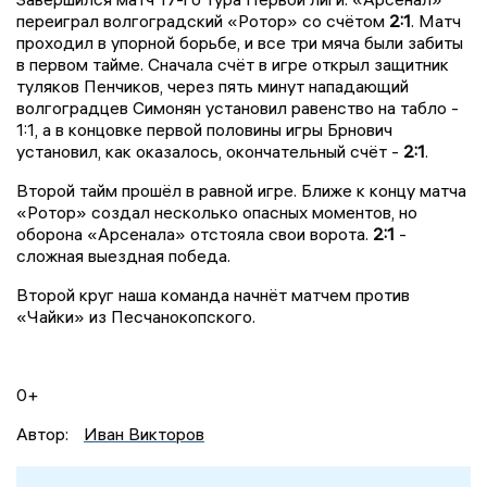
переиграл волгоградский «Ротор» со счётом
2:1
. Матч
проходил в упорной борьбе, и все три мяча были забиты
в первом тайме. Сначала счёт в игре открыл защитник
туляков Пенчиков, через пять минут нападающий
волгоградцев Симонян установил равенство на табло -
1:1, а в концовке первой половины игры Брнович
установил, как оказалось, окончательный счёт -
2:1
.
Второй тайм прошёл в равной игре. Ближе к концу матча
«Ротор» создал несколько опасных моментов, но
оборона «Арсенала» отстояла свои ворота.
2:1
-
сложная выездная победа.
Второй круг наша команда начнёт матчем против
«Чайки» из Песчанокопского.
0+
Автор:
Иван Викторов