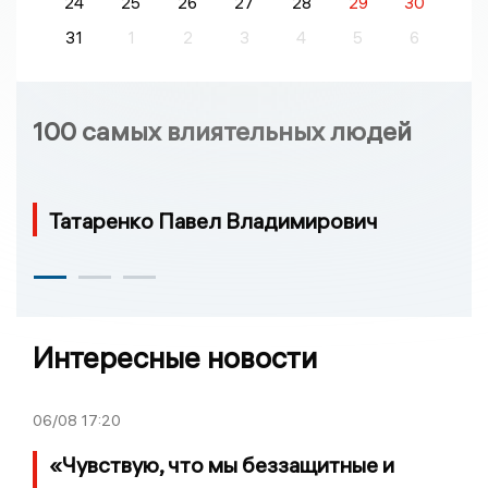
24
25
26
27
28
29
30
31
1
2
3
4
5
6
100 самых влиятельных людей
Татаренко Павел Владимирович
Интересные новости
06/08
17:20
«Чувствую, что мы беззащитные и