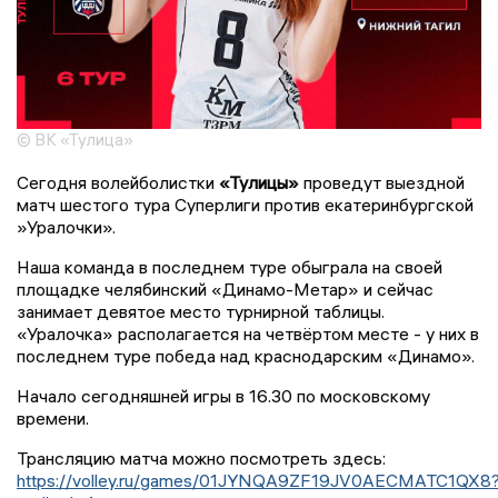
© ВК «Тулица»
Сегодня волейболистки
«Тулицы»
проведут выездной
матч шестого тура Суперлиги против екатеринбургской
»Уралочки».
Наша команда в последнем туре обыграла на своей
площадке челябинский «Динамо-Метар» и сейчас
занимает девятое место турнирной таблицы.
«Уралочка» располагается на четвёртом месте - у них в
последнем туре победа над краснодарским «Динамо».
Начало сегодняшней игры в 16.30 по московскому
времени.
Трансляцию матча можно посмотреть здесь:
https://volley.ru/games/01JYNQA9ZF19JV0AECMATC1QX8