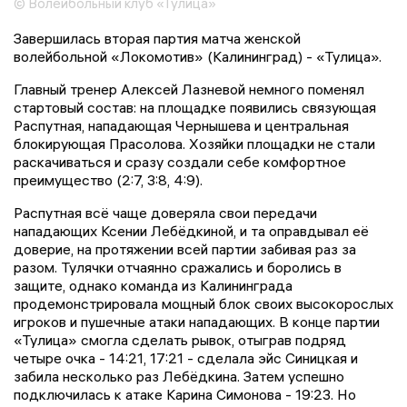
© Волейбольный клуб «Тулица»
Завершилась вторая партия матча женской
волейбольной «Локомотив» (Калининград) - «Тулица».
Главный тренер Алексей Лазневой немного поменял
стартовый состав: на площадке появились связующая
Распутная, нападающая Чернышева и центральная
блокирующая Прасолова. Хозяйки площадки не стали
раскачиваться и сразу создали себе комфортное
преимущество (2:7, 3:8, 4:9).
Распутная всё чаще доверяла свои передачи
нападающих Ксении Лебёдкиной, и та оправдывал её
доверие, на протяжении всей партии забивая раз за
разом. Тулячки отчаянно сражались и боролись в
защите, однако команда из Калининграда
продемонстрировала мощный блок своих высокорослых
игроков и пушечные атаки нападающих. В конце партии
«Тулица» смогла сделать рывок, отыграв подряд
четыре очка - 14:21, 17:21 - сделала эйс Синицкая и
забила несколько раз Лебёдкина. Затем успешно
подключилась к атаке Карина Симонова - 19:23. Но