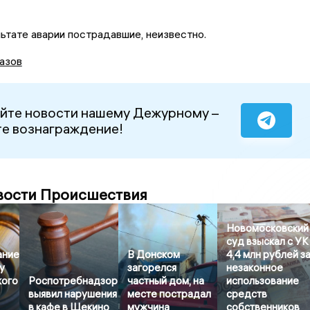
льтате аварии пострадавшие, неизвестно.
азов
йте новости нашему Дежурному –
е вознаграждение!
вости Происшествия
Новомосковский
суд взыскал с УК
ание
В Донском
4,4 млн рублей з
у
загорелся
незаконное
кого
Роспотребнадзор
частный дом, на
использование
выявил нарушения
месте пострадал
средств
в кафе в Щекино
мужчина
собственников