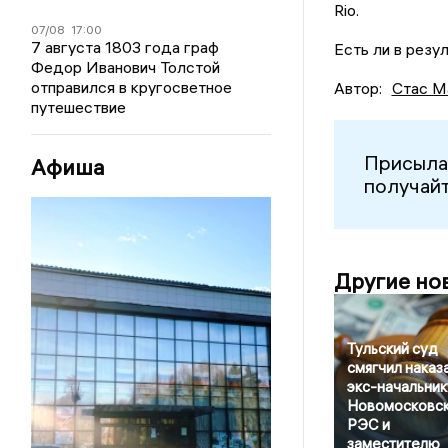
Rio.
07/08
17:00
7 августа 1803 года граф
Есть ли в резу
Федор Иванович Толстой
отправился в кругосветное
Автор:
Стас М
путешествие
Присыла
Афиша
получайт
Другие но
Тульский суд
смягчил наказ
экс-начальник
Новомосковс
РЭС и
заместителю