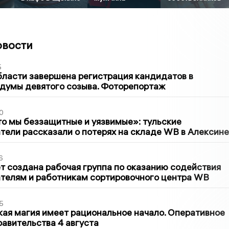
овости
5
бласти завершена регистрация кандидатов в
думы девятого созыва. Фоторепортаж
0
то мы беззащитные и уязвимые»: тульские
ели рассказали о потерях на складе WB в Алексине
6
т создана рабочая группа по оказанию содействия
телям и работникам сортировочного центра WB
5
кая магия имеет рациональное начало. Оперативное
авительства 4 августа