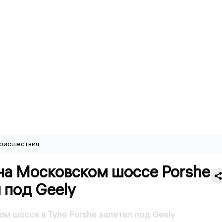
оисшествия
на Московском шоссе Porshe
 под Geely
м шоссе в Туле Porshe залетел под Geely