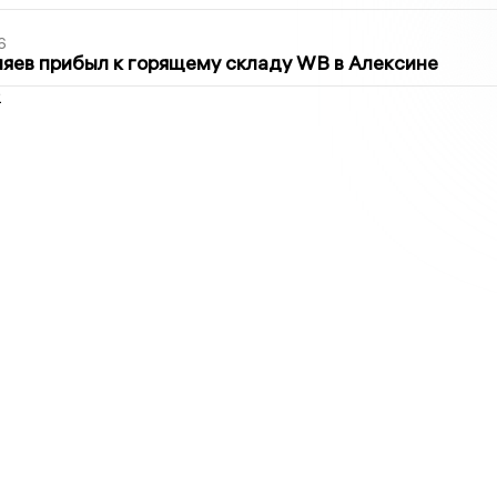
6
яев прибыл к горящему складу WB в Алексине
2