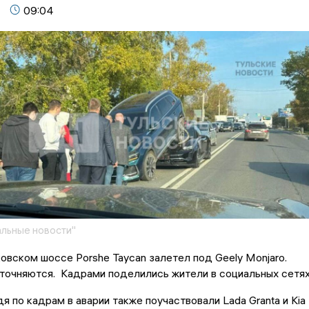
09:04
льные новости"
овском шоссе Porshe Taycan залетел под Geely Monjaro.
точняются. Кадрами поделились жители в социальных сетях
дя по кадрам в аварии также поучаствовали Lada Granta и Kia